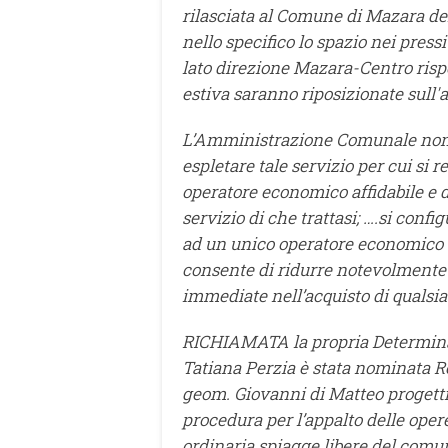
rilasciata al Comune di Mazara del
nello specifico lo spazio nei pre
lato direzione Mazara-Centro rispet
estiva saranno riposizionate sull'
L’Amministrazione Comunale non d
espletare tale servizio per cui si 
operatore economico affidabile e 
servizio di che trattasi; ….si con
ad un unico operatore economico 
consente di ridurre notevolmente
immediate nell’acquisto di qualsia
RICHIAMATA la propria Determinazi
Tatiana Perzia è stata nominata R
geom. Giovanni di Matteo progettis
procedura per l’appalto delle opere
ordinaria spiagge libere del comu