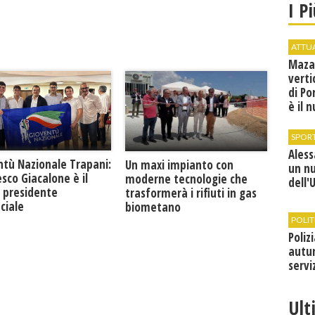
I P
ATTU
Maza
verti
di Po
è il 
vice
SPOR
Ales
ntù Nazionale Trapani:
Un maxi impianto con
un n
sco Giacalone è il
moderne tecnologie che
dell'
 presidente
trasformerà i rifiuti in gas
ciale
biometano
POLIT
Poliz
autun
servi
Ult