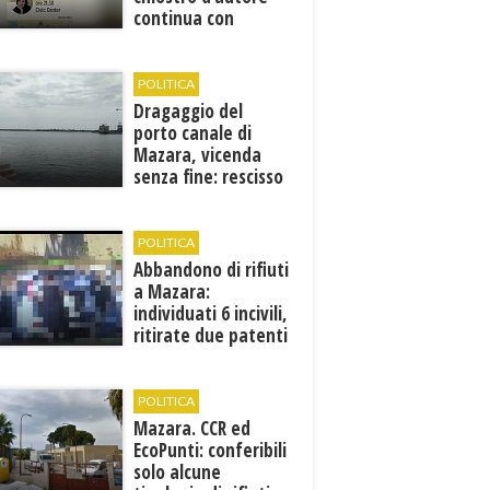
continua con
Francesca Maccani
POLITICA
Dragaggio del
porto canale di
Mazara, vicenda
senza fine: rescisso
il contratto...
POLITICA
Abbandono di rifiuti
a Mazara:
individuati 6 incivili,
ritirate due patenti
POLITICA
Mazara. CCR ed
EcoPunti: conferibili
solo alcune