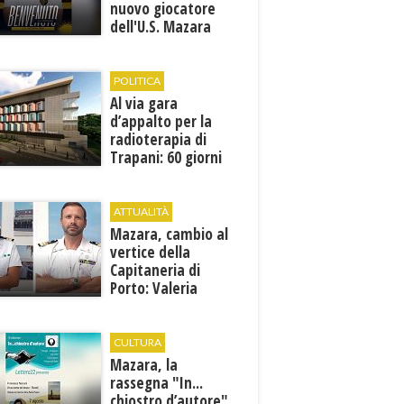
nuovo giocatore
dell'U.S. Mazara
1946
POLITICA
Al via gara
d’appalto per la
radioterapia di
Trapani: 60 giorni
per presentare le
offerte
ATTUALITÀ
Mazara, cambio al
vertice della
Capitaneria di
Porto: Valeria
Gargano è il nuovo
vicecomandante
CULTURA
Mazara, la
rassegna "In...
chiostro d’autore"