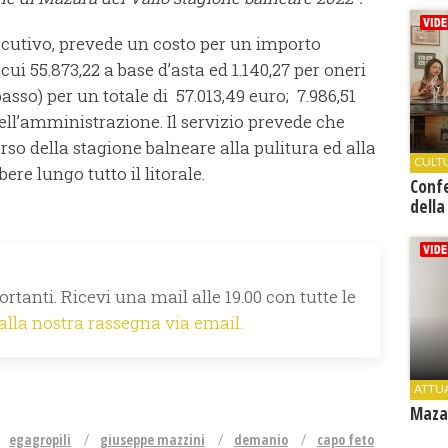
esecutivo, prevede un costo per un importo
cui 55.873,22 a base d’asta ed 1.140,27 per oneri
asso) per un totale di 57.013,49 euro; 7.986,51
ll’amministrazione. Il servizio prevede che
rso della stagione balneare alla pulitura ed alla
CULT
bere lungo tutto il litorale.
Conf
della
rtanti. Ricevi una mail alle 19.00 con tutte le
 alla nostra rassegna via email.
ATTU
Mazar
egagropili
giuseppe mazzini
demanio
capo feto