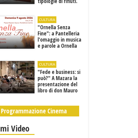
tipologie di rifiuti.
Comunicati i nuovi
orari estivi
CULTURA
​"Ornella Senza
Fine": a Pantelleria
l'omaggio in musica
e parole a Ornella
Vanoni
CULTURA
"Fede e business: si
può?" A Mazara la
presentazione del
libro di don Mauro
Leonardi “Cento
volte tanto”
Programmazione Cinema
imi Video