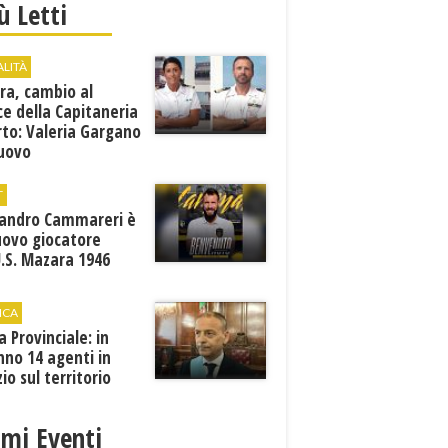
iù Letti
ALITÀ
ra, cambio al
ce della Capitaneria
rto: Valeria Gargano
nuovo
comandante
T
sandro Cammareri è
uovo giocatore
U.S. Mazara 1946
ICA
ia Provinciale: in
no 14 agenti in
zio sul territorio
imi Eventi