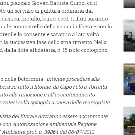
ini, piazzale Giovan Battista Quinci ed il
 un servizio di pulitura ordinaria dal
lastica, metallo, legno, ecc.). I rifiuti saranno
uale con rastrello della spiaggia libera e con la
renile lo consente e saranno a loto volta
per la successiva fase dello smaltimento. Nella
 dalla ditta affidataria, n. 15 isole ecologiche.
ge nella Determina-
intende procedere alla
bera su tutto il litorale, da Capo Feto a Torretta
mento alla rimozione e all'accantonamento
rsatesi sulla spiaggia a causa delle mareggiate
;
lizia del litorale dovranno essere accantonate
ne con Autorizzazione ambientale Regione
d Ambiente prot. n. 39864 del 06/07/2012