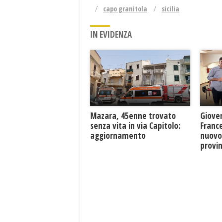
capo granitola
sicilia
IN EVIDENZA
Mazara, 45enne trovato
Giove
senza vita in via Capitolo:
France
aggiornamento
nuovo
provin