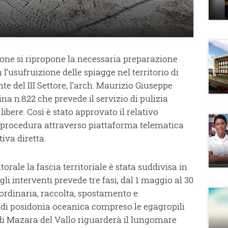
agione si ripropone la necessaria preparazione
l’usufruizione delle spiagge nel territorio di
nte del III Settore, l’arch. Maurizio Giuseppe
na n.822 che prevede il servizio di pulizia
ibere. Così è stato approvato il relativo
a procedura attraverso piattaforma telematica
tiva diretta.
litorale la fascia territoriale è stata suddivisa in
i interventi prevede tre fasi, dal 1 maggio al 30
raordinaria, raccolta, spostamento e
ri di posidonia oceanica compreso le egagropili
 di Mazara del Vallo riguarderà il lungomare