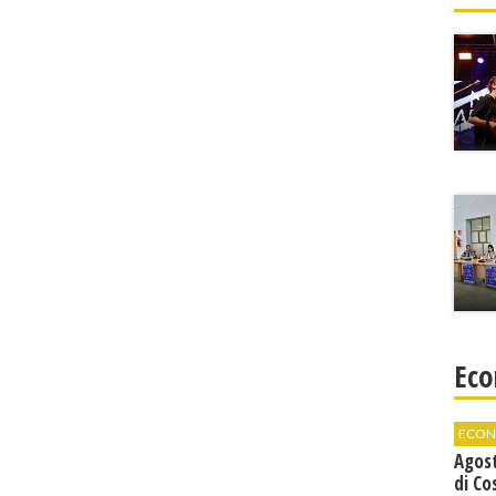
Eco
ECON
Agos
di Co