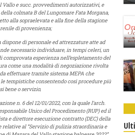
 Vallo e succ. provvedimenti autorizzativi, e
ssi della colmata B del Lungomare Fata Morgana,
to alla sopraelevata e alla fine della stagione
arenile di provenienza;
ispone di personale ed attrezzature atte ad
rende necessario individuare, in tempi celeri, un
di comprovata esperienza nell’espletamento del
figura come una modalità di negoziazione rivolta
da effettuare tramite sistema MEPA che
 le tempistiche consentendo così procedure più
si bene o servizio
;
one n. 6 del 12/01/2022, con la quale l’arch.
esponsabile Unico del Procedimento (RUP) ed il
ta e direttore esecuzione contratto (DEC) della
Ult
 relative al “Servizio di pulizia straordinaria e
ne di Mazara del Vallo stagione balneare 2022”.