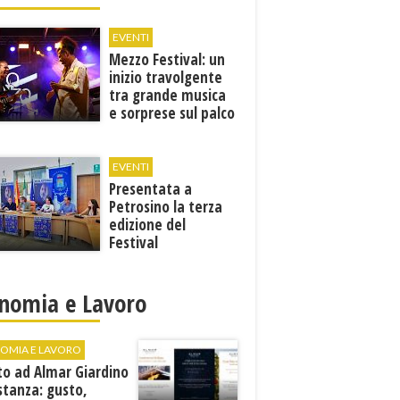
EVENTI
Mezzo Festival: un
inizio travolgente
tra grande musica
e sorprese sul palco
EVENTI
Presentata a
Petrosino la terza
edizione del
Festival
Internazione della
Canzone Italiana
"Voci dal
nomia e Lavoro
Mediterraneo"
OMIA E LAVORO
to ad Almar Giardino
stanza: gusto,