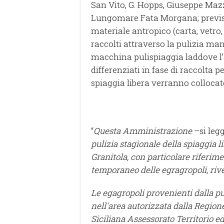
San Vito, G. Hopps, Giuseppe Mazz
Lungomare Fata Morgana; previsto
materiale antropico (carta, vetro, p
raccolti attraverso la pulizia man
macchina pulispiaggia laddove l’a
differenziati in fase di raccolta 
spiaggia libera verranno collocate,
“
Questa Amministrazione
–si leg
pulizia stagionale della spiaggia li
Granitola, con particolare riferi
temporaneo delle egragropoli, rive
Le egagropoli provenienti dalla pu
nell'area autorizzata dalla Regio
Siciliana Assessorato Territorio e