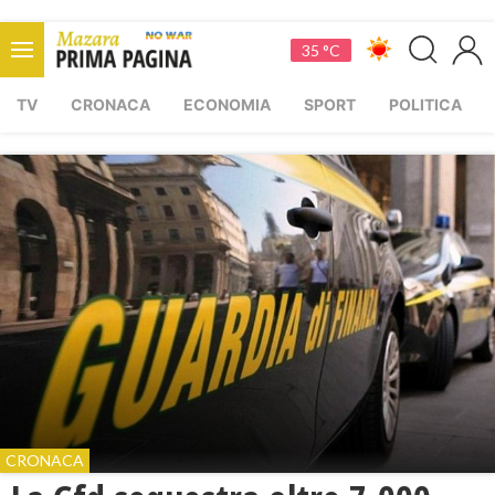
35 °C
TV
CRONACA
ECONOMIA
SPORT
POLITICA
CRONACA