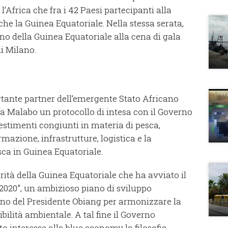
’Africa che fra i 42 Paesi partecipanti alla
che la Guinea Equatoriale. Nella stessa serata,
no della Guinea Equatoriale alla cena di gala
di Milano.
ortante partner dell’emergente Stato Africano
a Malabo un protocollo di intesa con il Governo
timenti congiunti in materia di pesca,
rmazione, infrastrutture, logistica e la
sca in Guinea Equatoriale.
rità della Guinea Equatoriale che ha avviato il
020”, un ambizioso piano di sviluppo
no del Presidente Obiang per armonizzare la
ilità ambientale. A tal fine il Governo
interesse alla blue economy la filosofia