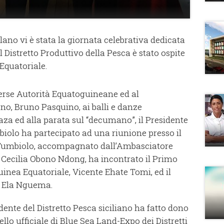
ano vi è stata la giornata celebrativa dedicata
l Distretto Produttivo della Pesca è stato ospite
Equatoriale.
verse Autorità Equatoguineane ed al
o, Bruno Pasquino, ai balli e danze
laza ed alla parata sul “decumano”, il Presidente
biolo ha partecipato ad una riunione presso il
. Tumbiolo, accompagnato dall’Ambasciatore
a, Cecilia Obono Ndong, ha incontrato il Primo
uinea Equatoriale, Vicente Ehate Tomi, ed il
ro Ela Nguema.
idente del Distretto Pesca siciliano ha fatto dono
lo ufficiale di Blue Sea Land-Expo dei Distretti