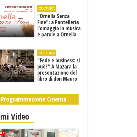
orari estivi
CULTURA
​"Ornella Senza
Fine": a Pantelleria
l'omaggio in musica
e parole a Ornella
Vanoni
CULTURA
"Fede e business: si
può?" A Mazara la
presentazione del
libro di don Mauro
Leonardi “Cento
volte tanto”
Programmazione Cinema
imi Video