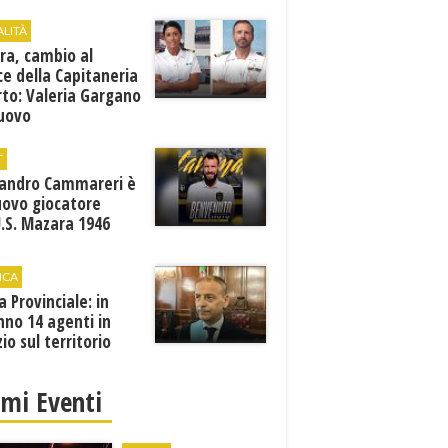
ALITÀ
ra, cambio al
ce della Capitaneria
rto: Valeria Gargano
nuovo
comandante
T
sandro Cammareri è
uovo giocatore
U.S. Mazara 1946
ICA
ia Provinciale: in
no 14 agenti in
zio sul territorio
imi Eventi