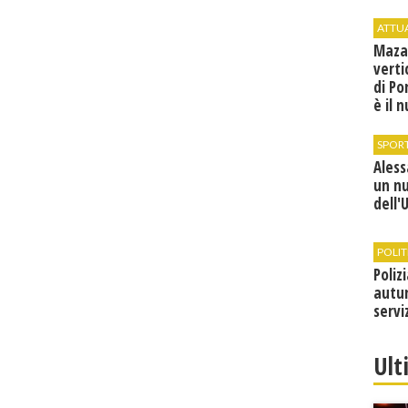
ATTU
Maza
verti
di Po
è il 
vice
SPOR
Ales
un n
dell'
POLIT
Poliz
autun
servi
Ult