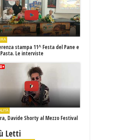
URA
erenza stampa 11^ Festa del Pane e
 Pasta. Le interviste
ALITÀ
a, Davide Shorty al Mezzo Festival
iù Letti