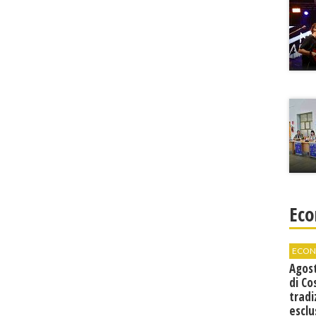
Eco
ECON
Agos
di Co
tradi
esclu