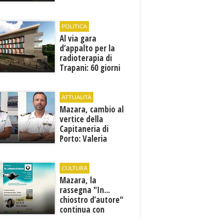
1946
POLITICA
Al via gara
d’appalto per la
radioterapia di
Trapani: 60 giorni
per presentare le
offerte
ATTUALITÀ
Mazara, cambio al
vertice della
Capitaneria di
Porto: Valeria
Gargano è il nuovo
vicecomandante
CULTURA
Mazara, la
rassegna "In...
chiostro d’autore"
continua con