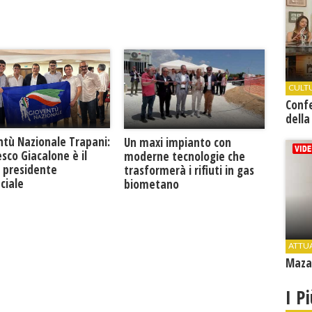
CULT
Conf
della
ntù Nazionale Trapani:
Un maxi impianto con
sco Giacalone è il
moderne tecnologie che
 presidente
trasformerà i rifiuti in gas
ciale
biometano
ATTU
Mazar
I P