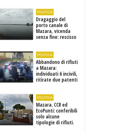
Francesca Maccani
POLITICA
Dragaggio del
porto canale di
Mazara, vicenda
senza fine: rescisso
il contratto...
POLITICA
Abbandono di rifiuti
a Mazara:
individuati 6 incivili,
ritirate due patenti
POLITICA
Mazara. CCR ed
EcoPunti: conferibili
solo alcune
tipologie di rifiuti.
Comunicati i nuovi