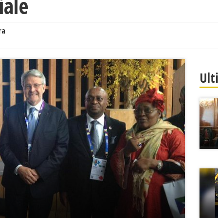
iale
ra
Ult