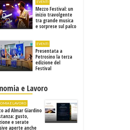
EVENTI
Mezzo Festival: un
inizio travolgente
tra grande musica
e sorprese sul palco
EVENTI
Presentata a
Petrosino la terza
edizione del
Festival
Internazione della
Canzone Italiana
"Voci dal
nomia e Lavoro
Mediterraneo"
OMIA E LAVORO
to ad Almar Giardino
stanza: gusto,
zione e serate
sive aperte anche