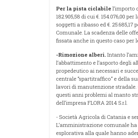
Per la pista ciclabile
l’importo 
182.905,58 di cui €. 154.076,00 per 
soggetti a ribasso ed €. 25.685,1
Comunale. La scadenza delle offe
fissata anche in questo caso per le
-Rimozione alberi.
Intanto l’a
l’abbattimento e l’asporto degli a
propedeutico ai necessari e succe
centrale “spartitraffico” e della s
lavori di manutenzione stradale. G
questi anni problemi al manto str
dell’impresa FLORA 2014 S.r.l.
- Società Agricola di Catania e s
L’amministrazione comunale ha s
esplorativa alla quale hanno ader