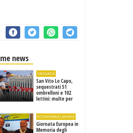
ime news
CRONACA
San Vito Lo Capo,
sequestrati 51
ombrelloni e 102
lettini: multe per
6.160 euro
ECONOMIA E LAVORO
Giornata Europea in
Memoria degli