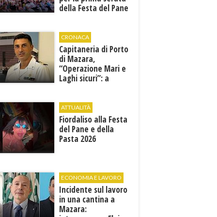
della Festa del Pane
e della Pasta
CRONACA
Capitaneria di Porto
di Mazara,
“Operazione Mari e
Laghi sicuri”: a
giugno e luglio 245
controlli tra mare e
terra
ATTUALITÀ
Fiordaliso alla Festa
del Pane e della
Pasta 2026
ECONOMIA E LAVORO
Incidente sul lavoro
in una cantina a
Mazara: