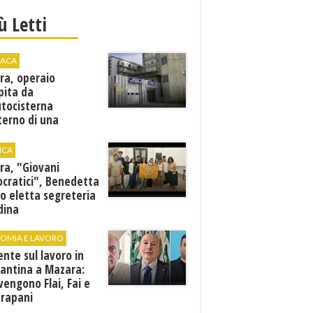
iù Letti
ACA
ra, operaio
pita da
utocisterna
nterno di una
na. E' in gravi
zioni al "Villa Sofia"
ICA
ra, "Giovani
cratici", Benedetta
o eletta segreteria
dina
OMIA E LAVORO
ente sul lavoro in
cantina a Mazara:
vengono Flai, Fai e
Trapani