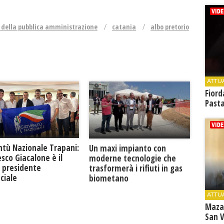
 della pubblica amministrazione
catania
albo pretorio
ATTU
Fiord
Past
ntù Nazionale Trapani:
Un maxi impianto con
sco Giacalone è il
moderne tecnologie che
 presidente
trasformerà i rifiuti in gas
ciale
biometano
ATTU
Maza
San V