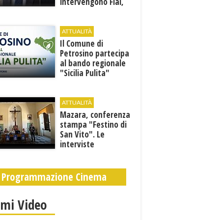
intervengono Flai,
Fai e Uila Trapani
ATTUALITÀ
​Il Comune di
Petrosino partecipa
al bando regionale
"Sicilia Pulita"
ATTUALITÀ
Mazara, conferenza
stampa "Festino di
San Vito". Le
interviste
Programmazione Cinema
imi Video