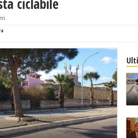
sta ciclabile
eri
ra
Ult