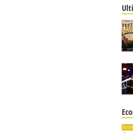
Ult
Eco
ECON