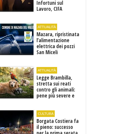
Infortuni sul
Lavoro, CIFA
Trapani: “La
memoria deve
tradursi in
ATTUALITÀ
prevenzione”
Mazara, ripristinata
l’alimentazione
elettrica dei pozzi
San Miceli
ATTUALITÀ
Legge Brambilla,
stretta sui reati
contro gli animali:
pene più severe e
nuove tutele
CULTURA
​Borgata Costiera fa
il pieno: successo
per la prima serata