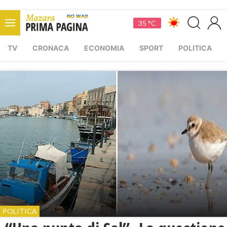
35 °C
TV
CRONACA
ECONOMIA
SPORT
POLITICA
POLITICA