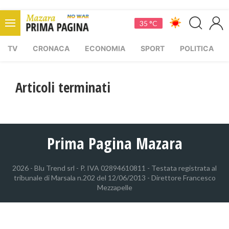
35 °C
TV
CRONACA
ECONOMIA
SPORT
POLITICA
Articoli terminati
Prima Pagina Mazara
2026 - Blu Trend srl - P. IVA 02894610811 - Testata registrata al
tribunale di Marsala n.202 del 12/06/2013 - Direttore Francesco
Mezzapelle