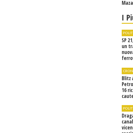
Mazar
I P
POLIT
SP 21
un tr
nuov
ferro
di Bir
CRON
Blitz
Petro
16 ri
caute
POLIT
Drag
canal
vicen