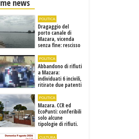
ime news
POLITICA
Dragaggio del
porto canale di
Mazara, vicenda
senza fine: rescisso
il contratto...
POLITICA
Abbandono di rifiuti
a Mazara:
individuati 6 incivili,
ritirate due patenti
POLITICA
Mazara. CCR ed
EcoPunti: conferibili
solo alcune
tipologie di rifiuti.
Comunicati i nuovi
orari estivi
CULTURA