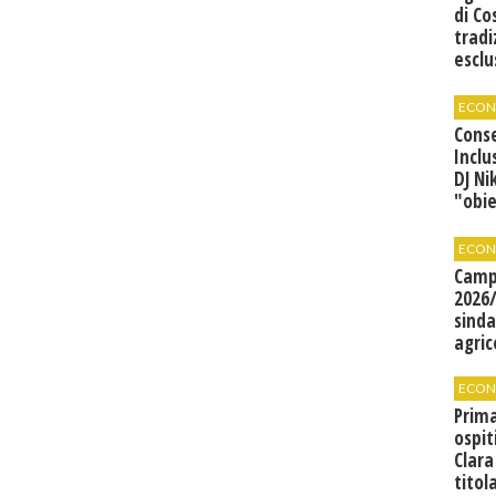
di Co
tradi
esclu
agli 
ECON
Cons
Inclu
DJ Ni
"obie
grand
ECON
Camp
2026/
sinda
agric
ECON
Prima
ospit
Clara
titol