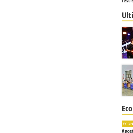
resci
Ult
Eco
ECON
Agos