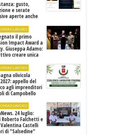
stanza: gusto,
zione e serate
sive aperte anche
ospiti esterni
OMIA E LAVORO
egnato il primo
sion Impact Award a
ky. Giuseppa Adamo:
ttivo creare unica
e rete di valori"
OMIA E LAVORO
agna olivicola
2027: appello del
co agli imprenditori
oli di Campobello
OMIA E LAVORO
News. 24 luglio:
i Roberto Falchetti e
 Valentina Castelli
ari di "Salsedine"