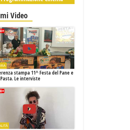
imi Video
URA
erenza stampa 11^ Festa del Pane e
 Pasta. Le interviste
ALITÀ