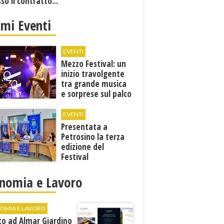
sso il contratto...
imi Eventi
EVENTI
Mezzo Festival: un
inizio travolgente
tra grande musica
e sorprese sul palco
EVENTI
Presentata a
Petrosino la terza
edizione del
Festival
Internazione della
Canzone Italiana
nomia e Lavoro
"Voci dal
Mediterraneo"
OMIA E LAVORO
to ad Almar Giardino