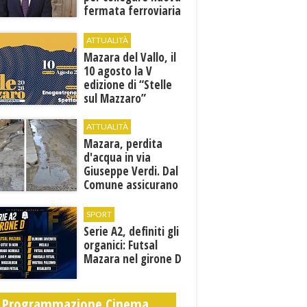
fermata ferroviaria
all’aeroporto di
Birgi
ATTUALITÀ
Mazara del Vallo, il
10 agosto la V
edizione di “Stelle
sul Mazzaro”
ATTUALITÀ
Mazara, perdita
d'acqua in via
Giuseppe Verdi. Dal
Comune assicurano
un sopralluogo per
individuare il
SPORT
problema
Serie A2, definiti gli
organici: Futsal
Mazara nel girone D
Programmazione Cinema