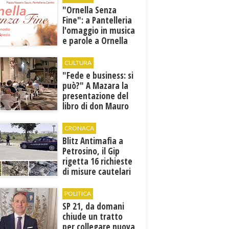
​"Ornella Senza
Fine": a Pantelleria
l'omaggio in musica
e parole a Ornella
Vanoni
CULTURA
"Fede e business: si
può?" A Mazara la
presentazione del
libro di don Mauro
Leonardi “Cento
volte tanto”
CRONACA
Blitz Antimafia a
Petrosino, il Gip
rigetta 16 richieste
di misure cautelari
della Procura
POLITICA
SP 21, da domani
chiude un tratto
per collegare nuova