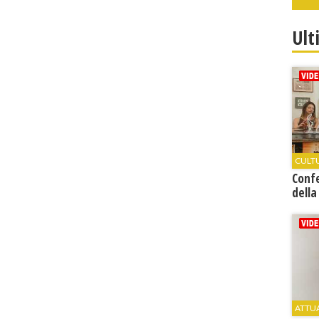
Ult
CULT
Conf
della
ATTU