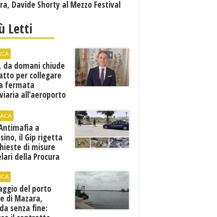
a, Davide Shorty al Mezzo Festival
iù Letti
ICA
, da domani chiude
atto per collegare
a fermata
viaria all’aeroporto
gi
ACA
 Antimafia a
sino, il Gip rigetta
chieste di misure
lari della Procura
ICA
aggio del porto
e di Mazara,
da senza fine: