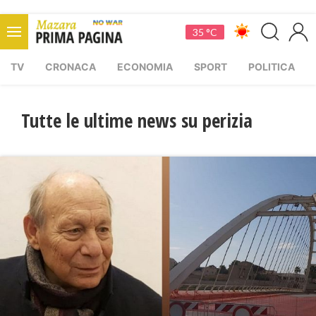
35 °C
TV
CRONACA
ECONOMIA
SPORT
POLITICA
Tutte le ultime news su perizia