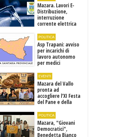
Mazara. Lavori E-
Distribuzione,
interruzione
corrente elettrica
ai pozzi di San
Miceli
POLITICA
Asp Trapani: avviso
per incarichi di
lavoro autonomo
per medici
specialisti in 12
discipline
EVENTI
Mazara del Vallo
pronta ad
accogliere l'XI Festa
del Pane e della
Pasta
POLITICA
Mazara, "Giovani
Democratici",
Benedetta Bianco