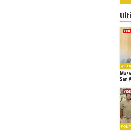
Ult
ATTU
Maza
San V
POLIT