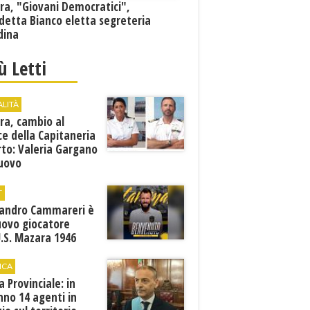
ra, "Giovani Democratici",
detta Bianco eletta segreteria
dina
iù Letti
ALITÀ
ra, cambio al
ce della Capitaneria
rto: Valeria Gargano
nuovo
comandante
T
sandro Cammareri è
uovo giocatore
U.S. Mazara 1946
ICA
ia Provinciale: in
no 14 agenti in