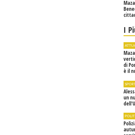
Maza
Bene
citta
I P
ATTU
Maza
verti
di Po
è il 
vice
SPOR
Ales
un n
dell'
POLIT
Poliz
autun