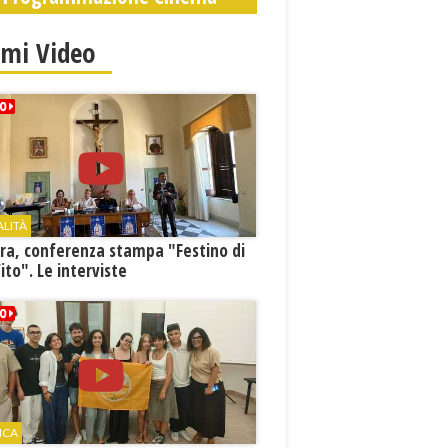
imi Video
ALITÀ
ra, conferenza stampa "Festino di
ito". Le interviste
ICA