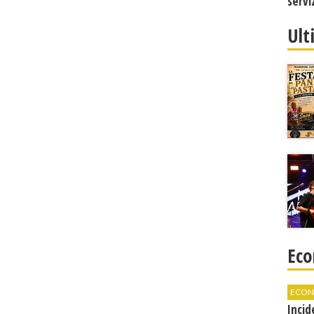
servi
Ult
Eco
ECON
Incid