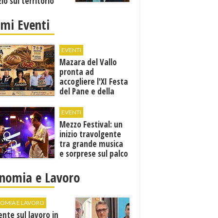
zio sul territorio
imi Eventi
EVENTI
Mazara del Vallo
pronta ad
accogliere l'XI Festa
del Pane e della
Pasta
EVENTI
Mezzo Festival: un
inizio travolgente
tra grande musica
e sorprese sul palco
nomia e Lavoro
OMIA E LAVORO
ente sul lavoro in