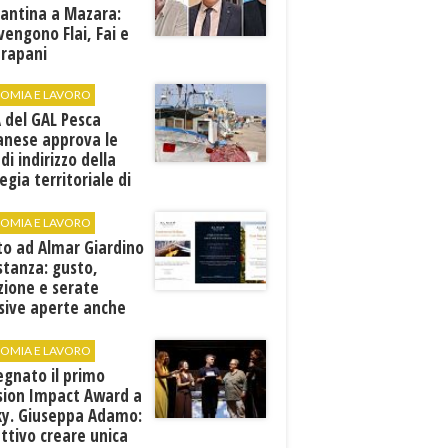
cantina a Mazara:
vengono Flai, Fai e
Trapani
OMIA E LAVORO
A del GAL Pesca
anese approva le
 di indirizzo della
egia territoriale di
ppo
OMIA E LAVORO
to ad Almar Giardino
stanza: gusto,
zione e serate
sive aperte anche
ospiti esterni
OMIA E LAVORO
egnato il primo
sion Impact Award a
ky. Giuseppa Adamo:
ttivo creare unica