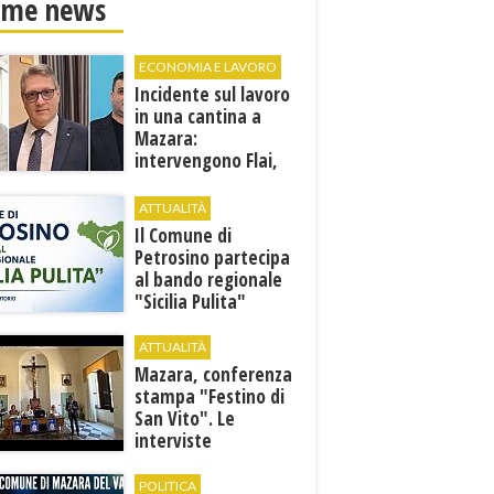
ime news
ECONOMIA E LAVORO
Incidente sul lavoro
in una cantina a
Mazara:
intervengono Flai,
Fai e Uila Trapani
ATTUALITÀ
​Il Comune di
Petrosino partecipa
al bando regionale
"Sicilia Pulita"
ATTUALITÀ
Mazara, conferenza
stampa "Festino di
San Vito". Le
interviste
POLITICA