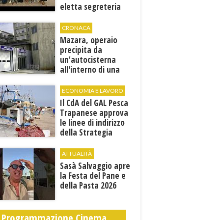
eletta segreteria
cittadina
CRONACA
Mazara, operaio
precipita da
un'autocisterna
all'interno di una
cantina. E' in gravi
condizioni al "Villa
ECONOMIA E LAVORO
Sofia"
Il CdA del GAL Pesca
Trapanese approva
le linee di indirizzo
della Strategia
territoriale di
sviluppo
ATTUALITÀ
Sasà Salvaggio apre
la Festa del Pane e
della Pasta 2026
Programmazione Cinema