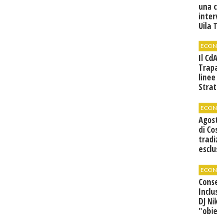
una 
inter
Uila 
ECON
Il Cd
Trap
linee
Strat
svilu
ECON
Agos
di Co
tradi
esclu
agli 
ECON
Cons
Inclu
DJ Ni
"obie