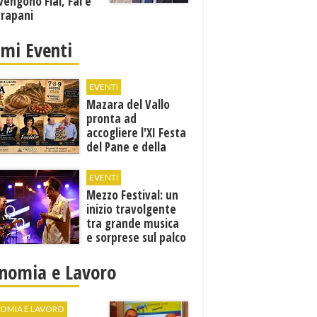
vengono Flai, Fai e
Trapani
imi Eventi
EVENTI
Mazara del Vallo
pronta ad
accogliere l'XI Festa
del Pane e della
Pasta
EVENTI
Mezzo Festival: un
inizio travolgente
tra grande musica
e sorprese sul palco
nomia e Lavoro
OMIA E LAVORO