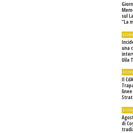
Giorn
Memor
sul L
“La 
tradu
ECON
Incid
una 
inter
Uila 
ECON
Il Cd
Trap
linee
Strat
svilu
ECON
Agos
di Co
tradi