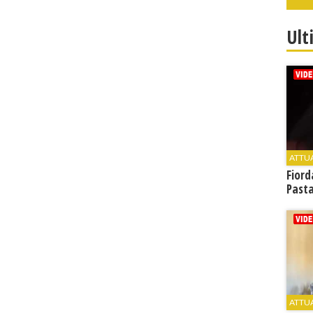
Ult
ATTU
Fiord
Past
ATTU