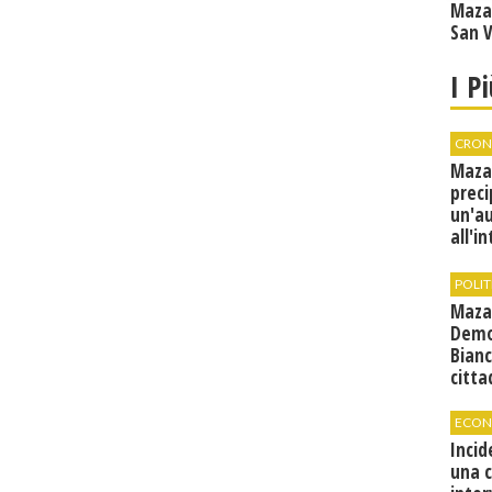
Maza
San V
I P
CRON
Maza
preci
un'a
all'i
canti
condi
POLIT
Maza
Demo
Bianc
citta
ECON
Incid
una 