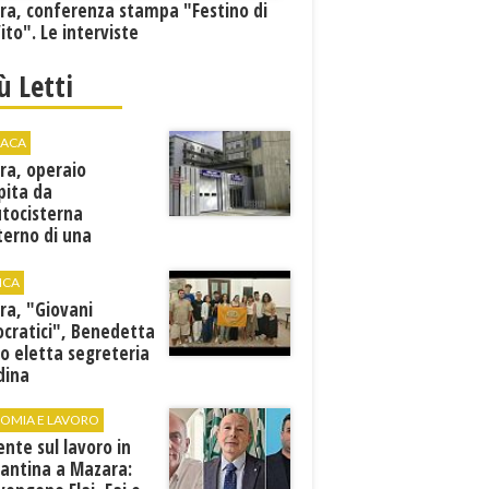
ra, conferenza stampa "Festino di
ito". Le interviste
iù Letti
ACA
ra, operaio
pita da
utocisterna
nterno di una
na. E' in gravi
zioni al "Villa Sofia"
ICA
ra, "Giovani
cratici", Benedetta
o eletta segreteria
dina
OMIA E LAVORO
ente sul lavoro in
cantina a Mazara: