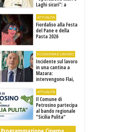
Laghi sicuri”: a
giugno e luglio 245
controlli tra mare e
ATTUALITÀ
terra
Fiordaliso alla Festa
del Pane e della
Pasta 2026
ECONOMIA E LAVORO
Incidente sul lavoro
in una cantina a
Mazara:
intervengono Flai,
Fai e Uila Trapani
ATTUALITÀ
​Il Comune di
Petrosino partecipa
al bando regionale
"Sicilia Pulita"
Programmazione Cinema