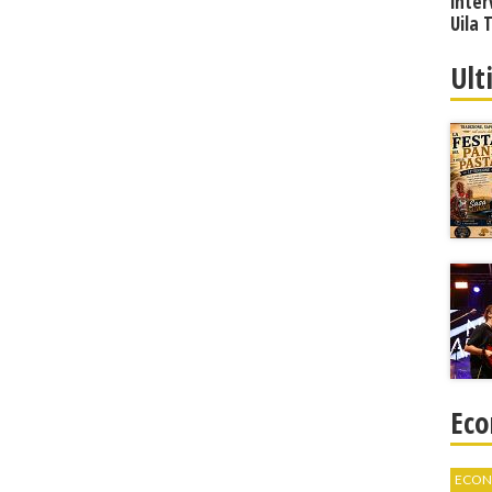
inter
Uila 
Ult
Eco
ECON