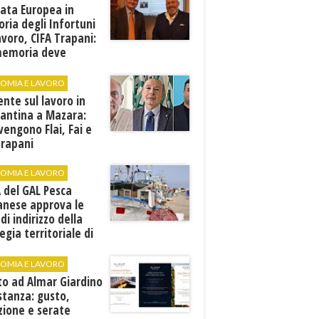
ata Europea in
ia degli Infortuni
avoro, CIFA Trapani:
memoria deve
rsi in prevenzione”
OMIA E LAVORO
ente sul lavoro in
cantina a Mazara:
vengono Flai, Fai e
Trapani
OMIA E LAVORO
A del GAL Pesca
anese approva le
 di indirizzo della
egia territoriale di
ppo
OMIA E LAVORO
to ad Almar Giardino
stanza: gusto,
zione e serate