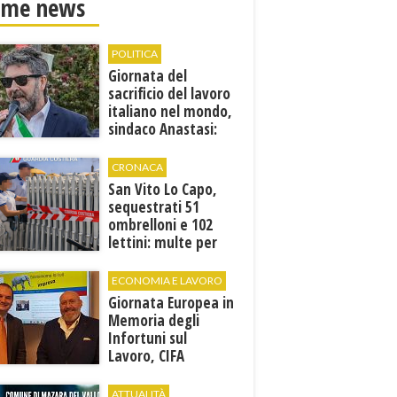
ime news
POLITICA
Giornata del
sacrificio del lavoro
italiano nel mondo,
sindaco Anastasi:
“La memoria di
Marcinelle parla al
CRONACA
presente”
San Vito Lo Capo,
sequestrati 51
ombrelloni e 102
lettini: multe per
6.160 euro
ECONOMIA E LAVORO
Giornata Europea in
Memoria degli
Infortuni sul
Lavoro, CIFA
Trapani: “La
memoria deve
ATTUALITÀ