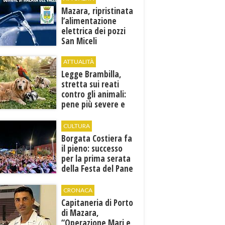
tradursi in
Mazara, ripristinata
prevenzione”
l’alimentazione
elettrica dei pozzi
San Miceli
ATTUALITÀ
Legge Brambilla,
stretta sui reati
contro gli animali:
pene più severe e
nuove tutele
CULTURA
​Borgata Costiera fa
il pieno: successo
per la prima serata
della Festa del Pane
e della Pasta
CRONACA
Capitaneria di Porto
di Mazara,
“Operazione Mari e