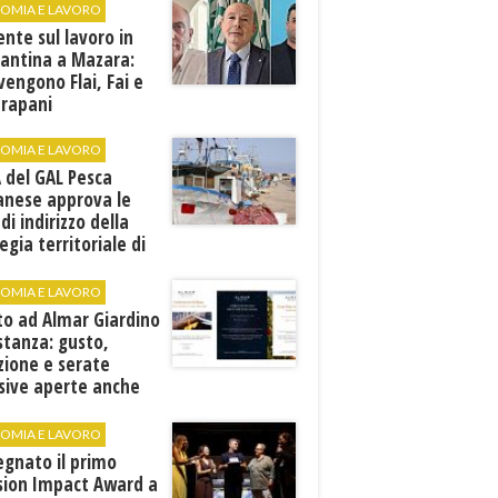
OMIA E LAVORO
ente sul lavoro in
cantina a Mazara:
vengono Flai, Fai e
Trapani
OMIA E LAVORO
A del GAL Pesca
anese approva le
 di indirizzo della
egia territoriale di
ppo
OMIA E LAVORO
to ad Almar Giardino
stanza: gusto,
zione e serate
sive aperte anche
ospiti esterni
OMIA E LAVORO
egnato il primo
sion Impact Award a