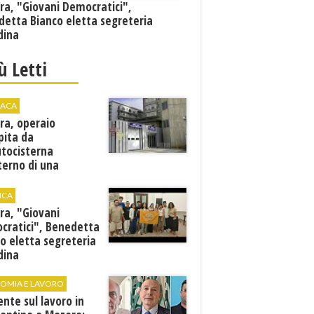
ra, "Giovani Democratici",
detta Bianco eletta segreteria
dina
iù Letti
ACA
ra, operaio
pita da
utocisterna
nterno di una
na. E' in gravi
zioni al "Villa Sofia"
ICA
ra, "Giovani
cratici", Benedetta
o eletta segreteria
dina
OMIA E LAVORO
ente sul lavoro in