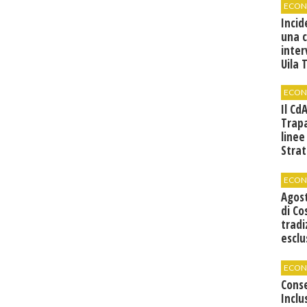
ECON
Incid
una 
inter
Uila 
ECON
Il Cd
Trap
linee
Strat
svilu
ECON
Agos
di Co
tradi
esclu
agli 
ECON
Cons
Inclu