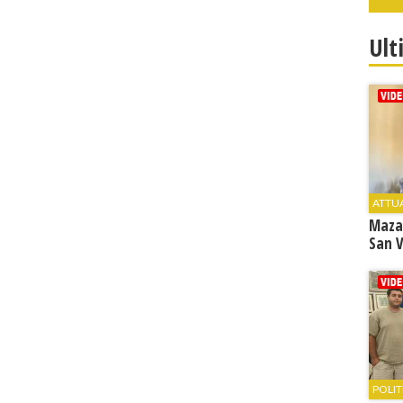
Ult
ATTU
Maza
San V
POLIT