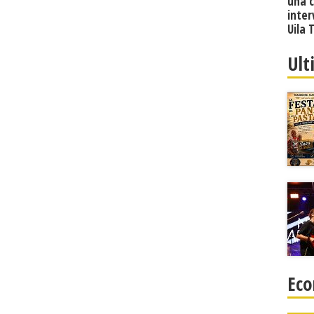
una 
inter
Uila 
Ult
Eco