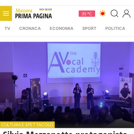
35 °C
TV
CRONACA
ECONOMIA
SPORT
POLITICA
CULTURA E SPETTACOLO