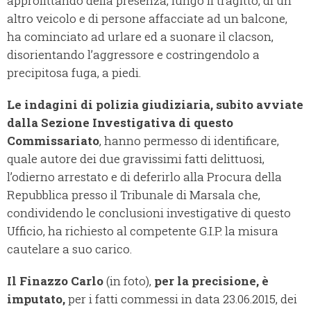
approfittando della presenza, lungo il tragitto, di un
altro veicolo e di persone affacciate ad un balcone,
ha cominciato ad urlare ed a suonare il clacson,
disorientando l’aggressore e costringendolo a
precipitosa fuga, a piedi.
Le indagini di polizia giudiziaria, subito avviate
dalla Sezione Investigativa di questo
Commissariato
, hanno permesso di identificare,
quale autore dei due gravissimi fatti delittuosi,
l’odierno arrestato e di deferirlo alla Procura della
Repubblica presso il Tribunale di Marsala che,
condividendo le conclusioni investigative di questo
Ufficio, ha richiesto al competente G.I.P. la misura
cautelare a suo carico.
Il Finazzo
Carlo
(in foto),
per la precisione, è
imputato,
per i fatti commessi in data 23.06.2015, dei