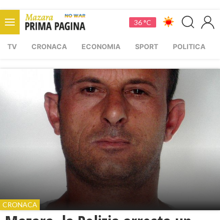
36 °C
TV
CRONACA
ECONOMIA
SPORT
POLITICA
CRONACA