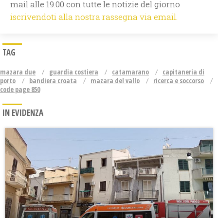
mail alle 19.00 con tutte le notizie del giorno
iscrivendoti alla nostra rassegna via email.
TAG
mazara due
guardia costiera
catamarano
capitaneria di
porto
bandiera croata
mazara del vallo
ricerca e soccorso
code page 850
IN EVIDENZA