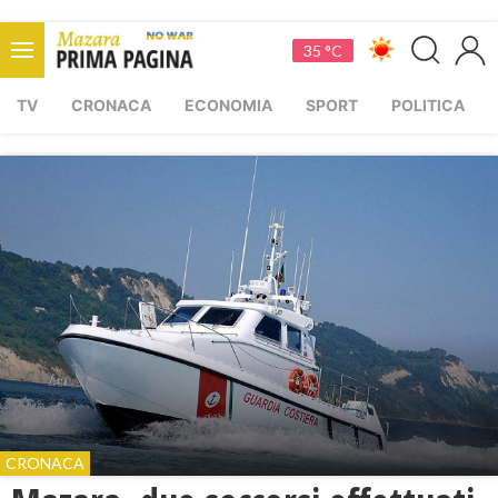
35 °C
TV
CRONACA
ECONOMIA
SPORT
POLITICA
CRONACA