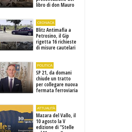
libro di don Mauro
Leonardi “Cento
volte tanto”
CRONACA
Blitz Antimafia a
Petrosino, il Gip
rigetta 16 richieste
di misure cautelari
della Procura
POLITICA
SP 21, da domani
chiude un tratto
per collegare nuova
fermata ferroviaria
all’aeroporto di
Birgi
ATTUALITÀ
Mazara del Vallo, il
10 agosto la V
edizione di “Stelle