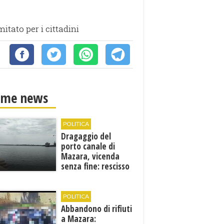
itato per i cittadini
ime news
POLITICA
Dragaggio del
porto canale di
Mazara, vicenda
senza fine: rescisso
il contratto...
POLITICA
Abbandono di rifiuti
a Mazara: