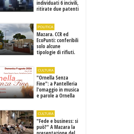
individuati 6 incivili,
ritirate due patenti
POLITICA
Mazara. CCR ed
EcoPunti: conferibili
solo alcune
tipologie di rifiuti.
Comunicati i nuovi
orari estivi
CULTURA
​"Ornella Senza
Fine": a Pantelleria
l'omaggio in musica
e parole a Ornella
Vanoni
CULTURA
"Fede e business: si
può?" A Mazara la
presentazione del