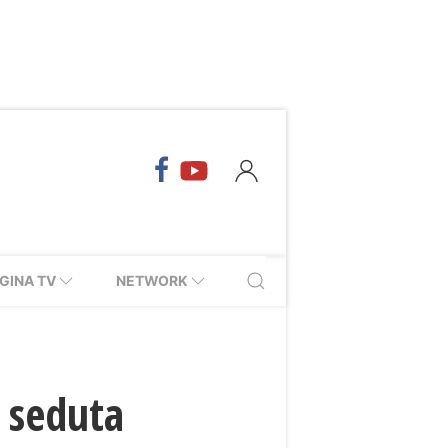
GINA TV
NETWORK
 seduta