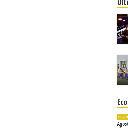
Ult
Eco
ECON
Agos