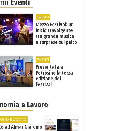
imi Eventi
EVENTI
Mezzo Festival: un
inizio travolgente
tra grande musica
e sorprese sul palco
EVENTI
Presentata a
Petrosino la terza
edizione del
Festival
Internazione della
Canzone Italiana
"Voci dal
nomia e Lavoro
Mediterraneo"
OMIA E LAVORO
to ad Almar Giardino