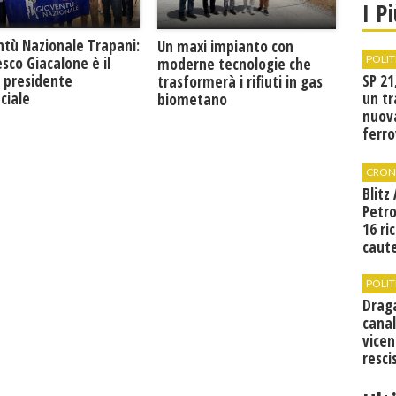
I P
ntù Nazionale Trapani:
Un maxi impianto con
POLIT
sco Giacalone è il
moderne tecnologie che
SP 21
 presidente
trasformerà i rifiuti in gas
un tr
ciale
biometano
nuov
ferro
di Bir
CRON
Blitz
Petro
16 ri
caute
POLIT
Drag
canal
vicen
resci