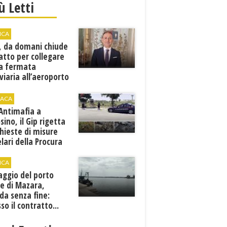
iù Letti
ICA
, da domani chiude
atto per collegare
a fermata
viaria all’aeroporto
gi
ACA
 Antimafia a
sino, il Gip rigetta
chieste di misure
lari della Procura
ICA
aggio del porto
e di Mazara,
da senza fine:
sso il contratto...