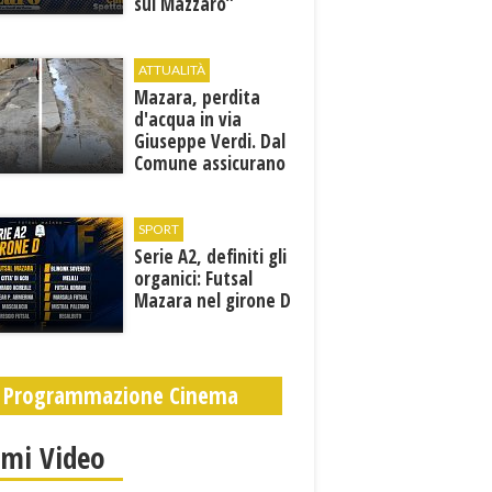
sul Mazzaro”
ATTUALITÀ
Mazara, perdita
d'acqua in via
Giuseppe Verdi. Dal
Comune assicurano
un sopralluogo per
individuare il
problema
SPORT
Serie A2, definiti gli
organici: Futsal
Mazara nel girone D
Programmazione Cinema
imi Video