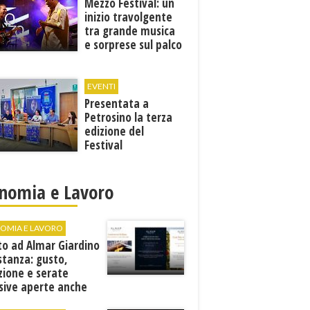
Mezzo Festival: un
inizio travolgente
tra grande musica
e sorprese sul palco
EVENTI
Presentata a
Petrosino la terza
edizione del
Festival
Internazione della
Canzone Italiana
"Voci dal
nomia e Lavoro
Mediterraneo"
OMIA E LAVORO
to ad Almar Giardino
stanza: gusto,
zione e serate
sive aperte anche
ospiti esterni