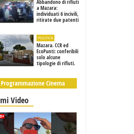
Abbandono di rifiuti
a Mazara:
individuati 6 incivili,
ritirate due patenti
POLITICA
Mazara. CCR ed
EcoPunti: conferibili
solo alcune
tipologie di rifiuti.
Comunicati i nuovi
orari estivi
Programmazione Cinema
imi Video