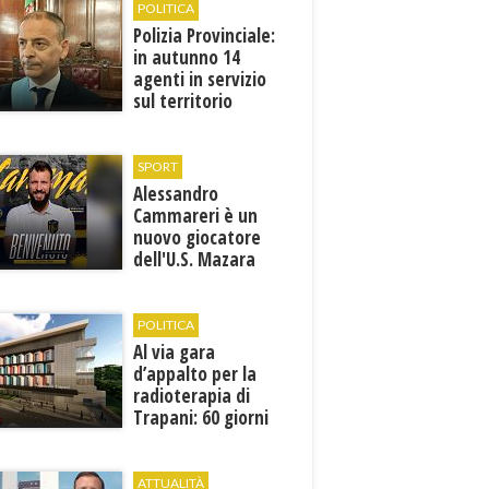
POLITICA
Polizia Provinciale:
in autunno 14
agenti in servizio
sul territorio
SPORT
Alessandro
Cammareri è un
nuovo giocatore
dell'U.S. Mazara
1946
POLITICA
Al via gara
d’appalto per la
radioterapia di
Trapani: 60 giorni
per presentare le
offerte
ATTUALITÀ