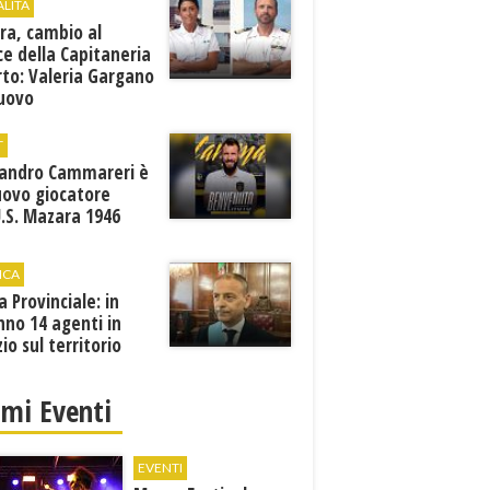
ALITÀ
ra, cambio al
ce della Capitaneria
rto: Valeria Gargano
nuovo
comandante
T
sandro Cammareri è
uovo giocatore
U.S. Mazara 1946
ICA
ia Provinciale: in
no 14 agenti in
zio sul territorio
imi Eventi
EVENTI