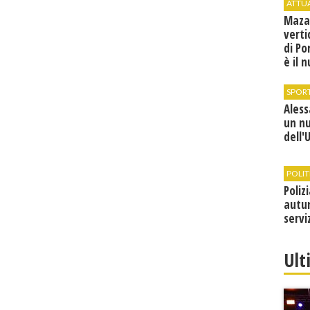
ATTU
Maza
verti
di Po
è il 
vice
SPOR
Ales
un n
dell'
POLIT
Poliz
autun
servi
Ult