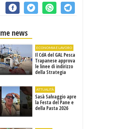
ime news
ECONOMIA E LAVORO
Il CdA del GAL Pesca
Trapanese approva
le linee di indirizzo
della Strategia
territoriale di
sviluppo
ATTUALITÀ
Sasà Salvaggio apre
la Festa del Pane e
della Pasta 2026