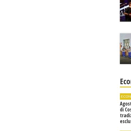
Eco
ECON
Agos
di Co
tradi
esclu
agli 