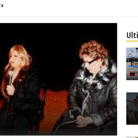
ra
Ult