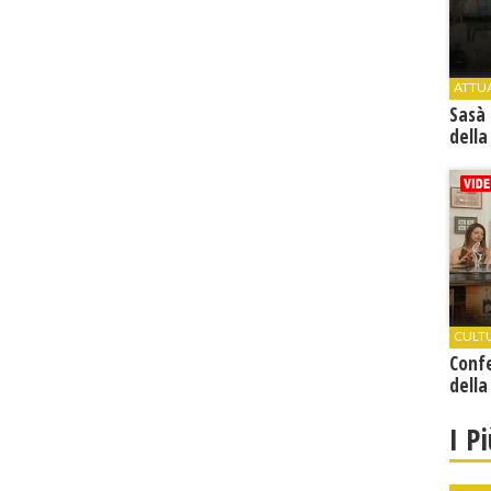
ATTU
Sasà 
della
CULT
Conf
della
I P