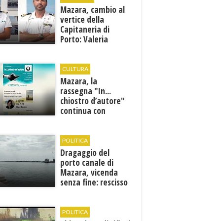
Mazara, cambio al
vertice della
Capitaneria di
Porto: Valeria
Gargano è il nuovo
vicecomandante
CULTURA
Mazara, la
rassegna "In...
chiostro d’autore"
continua con
Francesca Maccani
POLITICA
Dragaggio del
porto canale di
Mazara, vicenda
senza fine: rescisso
il contratto...
POLITICA