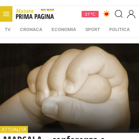
37 °C
TV
CRONACA
ECONOMIA
SPORT
POLITICA
ATTUALITÀ