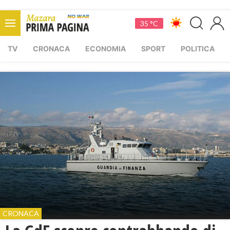
35 °C
TV
CRONACA
ECONOMIA
SPORT
POLITICA
CRONACA