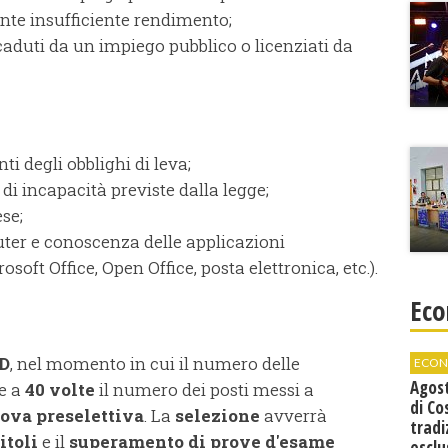
nte insufficiente rendimento;
caduti da un impiego pubblico o licenziati da
ti degli obblighi di leva;
di incapacità previste dalla legge;
se;
uter e conoscenza delle applicazioni
soft Office, Open Office, posta elettronica, etc.).
Eco
 D
, nel momento in cui il numero delle
ECON
Agos
e a
40 volte
il numero dei posti messi a
di Co
ova preselettiva
. La
selezione
avverrà
tradi
itoli
e il
superamento di prove d'esame
esclu