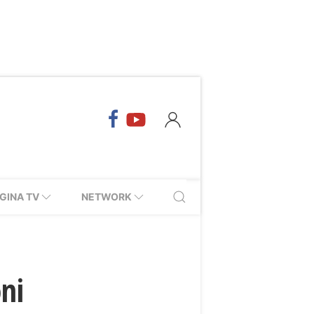
GINA TV
NETWORK
oni