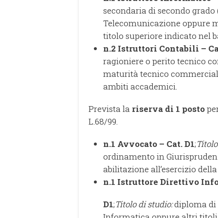
secondaria di secondo grado (
Telecomunicazione oppure mat
titolo superiore indicato nel 
n.2 Istruttori Contabili – Ca
ragioniere o perito tecnico c
maturità tecnico commerciale
ambiti accademici.
Prevista la
riserva di 1 posto
per
L.68/99.
n.1 Avvocato – Cat. D1
;
Titolo
ordinamento in Giurisprudenza 
abilitazione all’esercizio dell
n.1 Istruttore Direttivo In
D1
;
Titolo di studio:
diploma di 
Informatica oppure altri titoli