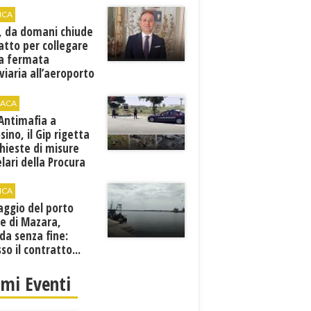
ICA
, da domani chiude
atto per collegare
a fermata
viaria all’aeroporto
gi
ACA
 Antimafia a
sino, il Gip rigetta
chieste di misure
lari della Procura
ICA
aggio del porto
e di Mazara,
da senza fine:
sso il contratto...
imi Eventi