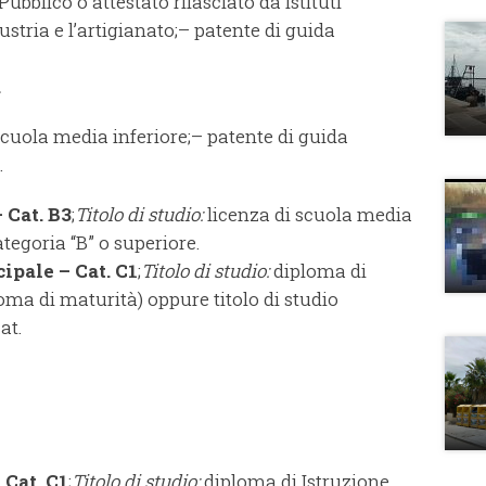
ubblico o attestato rilasciato da istituti
dustria e l’artigianato;– patente di guida
.
scuola media inferiore;– patente di guida
.
 Cat. B3
;
Titolo di studio:
licenza di scuola media
ategoria “B” o superiore.
ipale – Cat. C1
;
Titolo di studio:
diploma di
oma di maturità) oppure titolo di studio
at.
 Cat. C1
;
Titolo di studio:
diploma di Istruzione