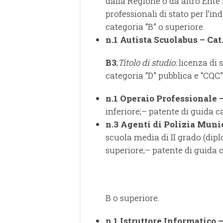
dalla Regione o da altro Ente P
professionali di stato per l’in
categoria “B” o superiore.
n.1 Autista Scuolabus – Cat
B3
;
Titolo di studio:
licenza di 
categoria “D” pubblica e “CQC”
n.1 Operaio Professionale –
inferiore;– patente di guida c
n.3 Agenti di Polizia Munic
scuola media di II grado (dipl
superiore;– patente di guida c
B o superiore.
n.1 Istruttore Informatico –