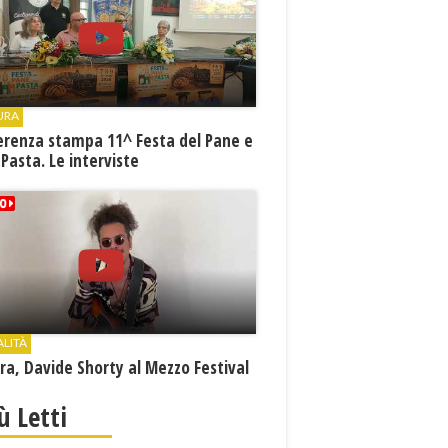
URA
erenza stampa 11^ Festa del Pane e
 Pasta. Le interviste
ALITÀ
a, Davide Shorty al Mezzo Festival
iù Letti