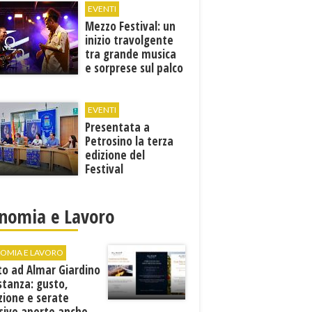
EVENTI
Mezzo Festival: un
inizio travolgente
tra grande musica
e sorprese sul palco
EVENTI
Presentata a
Petrosino la terza
edizione del
Festival
Internazione della
Canzone Italiana
"Voci dal
nomia e Lavoro
Mediterraneo"
OMIA E LAVORO
to ad Almar Giardino
stanza: gusto,
zione e serate
sive aperte anche