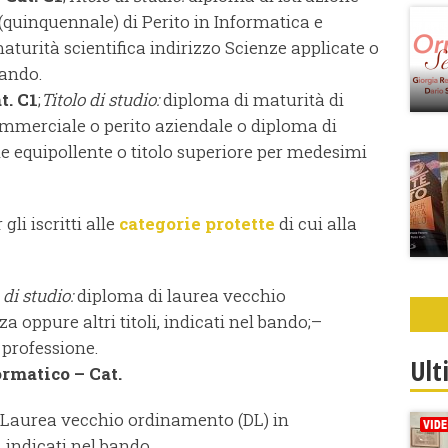
quinquennale) di Perito in Informatica e
urità scientifica indirizzo Scienze applicate o
bando.
t. C1
;
Titolo di studio:
diploma di maturità di
ommerciale o perito aziendale o diploma di
 equipollente o titolo superiore per medesimi
 gli iscritti alle
categorie protette
di cui alla
 di studio:
diploma di laurea vecchio
oppure altri titoli, indicati nel bando;–
a professione.
Ult
formatico
– Cat.
Laurea vecchio ordinamento (DL) in
, indicati nel bando.