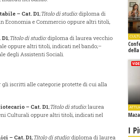
tabile – Cat. D1
;
Titolo di studio:
diploma di
n Economia e Commercio oppure altri titoli,
CULT
. D1
;
Titolo di studio:
diploma di laurea vecchio
Conf
e oppure altri titoli, indicati nel bando;–
della
le degli Assistenti Sociali.
 gli iscritti alle categorie protette di cui alla
liotecario – Cat. D1
;
Titolo di studio:
laurea
ATTU
i Culturali oppure altri titoli, indicati nel
Mazar
I P
ici – Cat. D1
;
Titolo di studio:
diploma di laurea