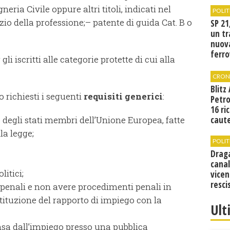
ria Civile oppure altri titoli, indicati nel
POLIT
izio della professione;– patente di guida Cat. B o
SP 21
un tr
nuov
ferro
gli iscritti alle categorie protette di cui alla
di Bir
CRON
Blitz
o richiesti i seguenti
requisiti generici
:
Petro
16 ri
 degli stati membri dell’Unione Europea, fatte
caute
la legge;
POLIT
Drag
canal
litici;
vicen
resci
penali e non avere procedimenti penali in
ituzione del rapporto di impiego con la
Ult
nsa dall’impiego presso una pubblica