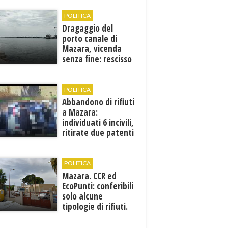
POLITICA
Dragaggio del
porto canale di
Mazara, vicenda
senza fine: rescisso
il contratto...
POLITICA
Abbandono di rifiuti
a Mazara:
individuati 6 incivili,
ritirate due patenti
POLITICA
Mazara. CCR ed
EcoPunti: conferibili
solo alcune
tipologie di rifiuti.
Comunicati i nuovi
orari estivi