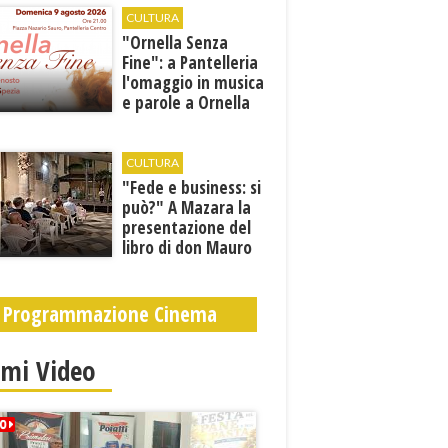
CULTURA
​"Ornella Senza
Fine": a Pantelleria
l'omaggio in musica
e parole a Ornella
Vanoni
CULTURA
"Fede e business: si
può?" A Mazara la
presentazione del
libro di don Mauro
Leonardi “Cento
volte tanto”
Programmazione Cinema
imi Video