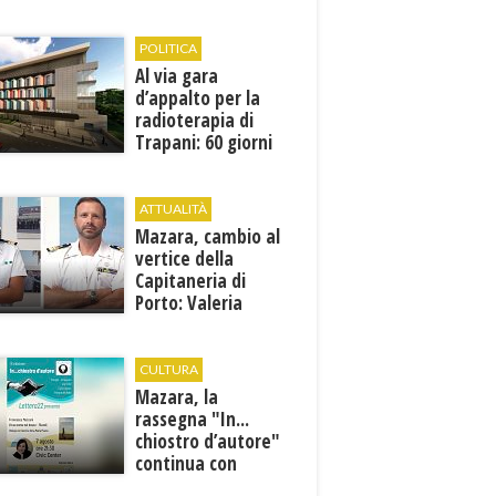
1946
POLITICA
Al via gara
d’appalto per la
radioterapia di
Trapani: 60 giorni
per presentare le
offerte
ATTUALITÀ
Mazara, cambio al
vertice della
Capitaneria di
Porto: Valeria
Gargano è il nuovo
vicecomandante
CULTURA
Mazara, la
rassegna "In...
chiostro d’autore"
continua con
Francesca Maccani