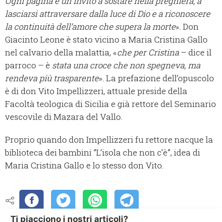
Ogni pagina è un invito a sostare nella preghiera, a
lasciarsi attraversare dalla luce di Dio e a riconoscere
la continuità dell’amore che supera la morte
». Don
Giacinto Leone è stato vicino a Maria Cristina Gallo
nel calvario della malattia, «
che per Cristina
– dice il
parroco – è
stata una croce che non spegneva, ma
rendeva più traspa
rente
». La prefazione dell’opuscolo
è di don Vito Impellizzeri, attuale preside della
Facoltà teologica di Sicilia e già rettore del Seminario
vescovile di Mazara del Vallo.
Proprio quando don Impellizzeri fu rettore nacque la
biblioteca dei bambini “L’isola che non c’è”, idea di
Maria Cristina Gallo e lo stesso don Vito.
Ti piacciono i nostri articoli?