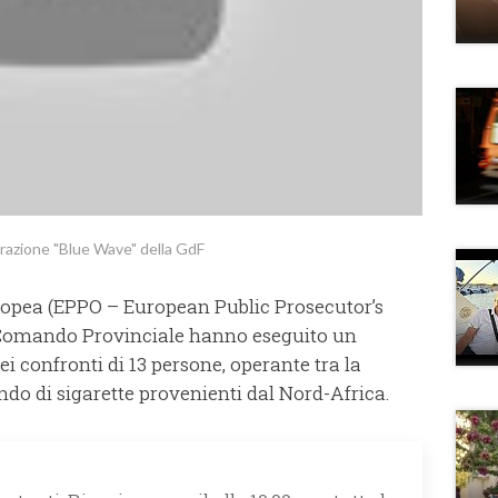
erazione "Blue Wave" della GdF
ropea (EPPO – European Public Prosecutor’s
le Comando Provinciale hanno eseguito un
 confronti di 13 persone, operante tra la
ando di sigarette provenienti dal Nord-Africa.