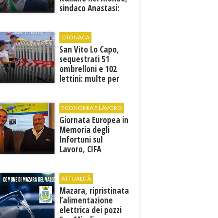
sindaco Anastasi:
“La memoria di
Marcinelle parla al
presente”
CRONACA
San Vito Lo Capo,
sequestrati 51
ombrelloni e 102
lettini: multe per
6.160 euro
ECONOMIA E LAVORO
Giornata Europea in
Memoria degli
Infortuni sul
Lavoro, CIFA
Trapani: “La
memoria deve
tradursi in
ATTUALITÀ
prevenzione”
Mazara, ripristinata
l’alimentazione
elettrica dei pozzi