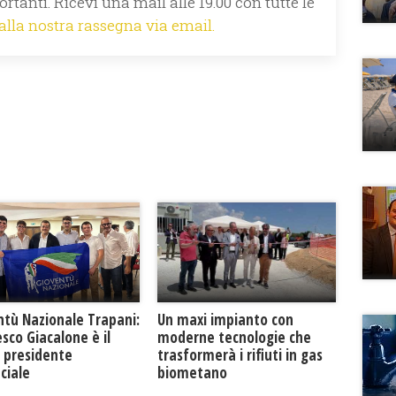
rtanti. Ricevi una mail alle 19.00 con tutte le
 alla nostra rassegna via email.
ntù Nazionale Trapani:
Un maxi impianto con
sco Giacalone è il
moderne tecnologie che
 presidente
trasformerà i rifiuti in gas
ciale
biometano