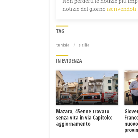
Non perderti le notizie più impo
notizie del giorno
iscrivendoti
TAG
tunisia
sicilia
IN EVIDENZA
Mazara, 45enne trovato
Giove
senza vita in via Capitolo:
France
aggiornamento
nuovo
provin