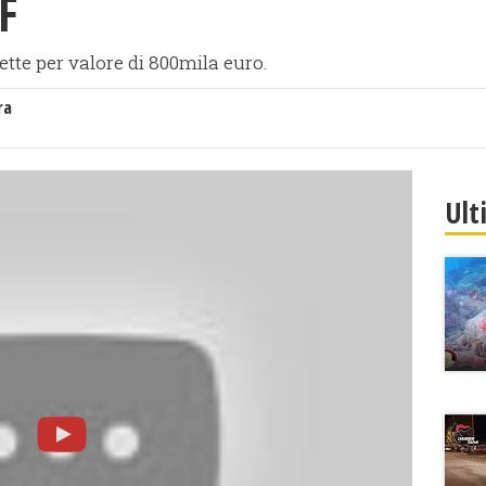
F
ette per valore di 800mila euro.
ra
Ult