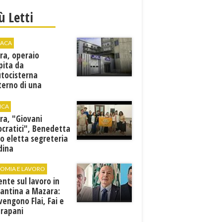
iù Letti
ACA
ra, operaio
pita da
utocisterna
nterno di una
na. E' in gravi
zioni al "Villa Sofia"
ICA
ra, "Giovani
cratici", Benedetta
o eletta segreteria
dina
OMIA E LAVORO
ente sul lavoro in
cantina a Mazara:
vengono Flai, Fai e
Trapani