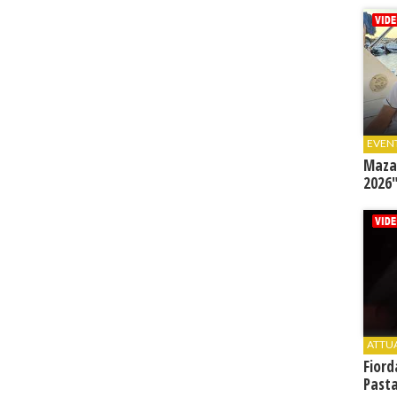
EVEN
Mazar
2026"
ATTU
Fiord
Past