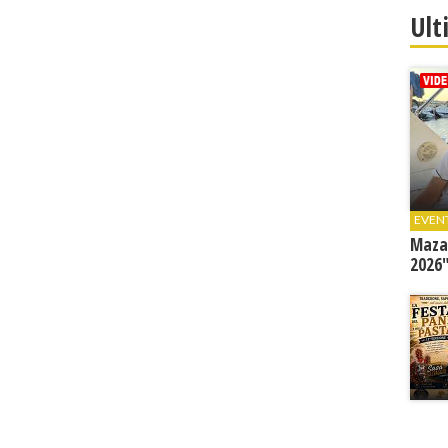
Ult
EVEN
Mazar
2026"