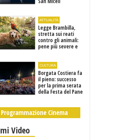
San Miceli
ATTUALITÀ
Legge Brambilla,
stretta sui reati
contro gli animali:
pene più severe e
nuove tutele
CULTURA
​Borgata Costiera fa
il pieno: successo
per la prima serata
della Festa del Pane
e della Pasta
Programmazione Cinema
imi Video