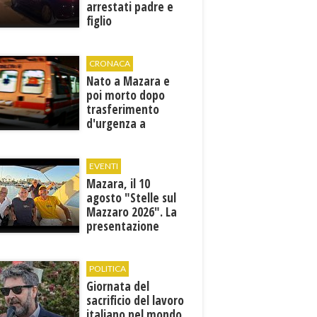
arrestati padre e
figlio
CRONACA
Nato a Mazara e
poi morto dopo
trasferimento
d'urgenza a
Trapani. Indaga la
Procura
EVENTI
Mazara, il 10
agosto "Stelle sul
Mazzaro 2026". La
presentazione
dell'evento
POLITICA
Giornata del
sacrificio del lavoro
italiano nel mondo,