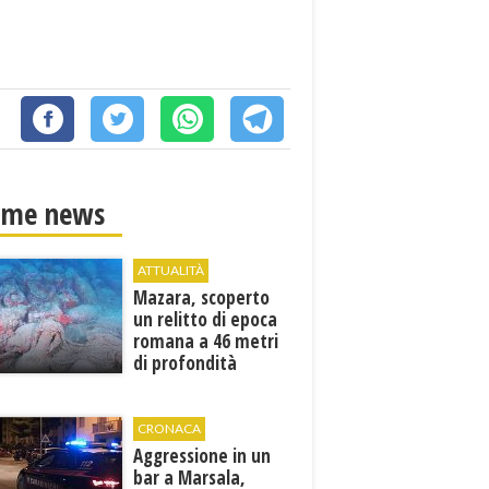
ime news
ATTUALITÀ
Mazara, scoperto
un relitto di epoca
romana a 46 metri
di profondità
CRONACA
Aggressione in un
bar a Marsala,