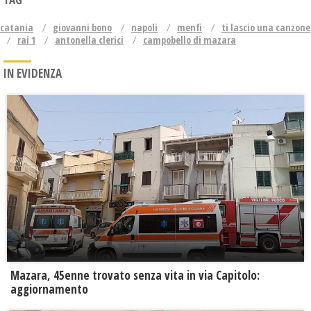
catania
giovanni bono
napoli
menfi
ti lascio una canzone
rai 1
antonella clerici
campobello di mazara
IN EVIDENZA
Mazara, 45enne trovato senza vita in via Capitolo:
aggiornamento