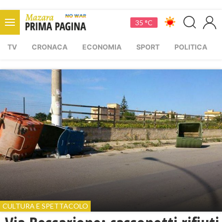
35 °C
TV
CRONACA
ECONOMIA
SPORT
POLITICA
CULTURA E SPETTACOLO