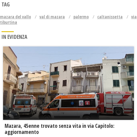
TAG
mazara del vallo
val di mazara
palermo
caltanissetta
via
tiburtina
IN EVIDENZA
Mazara, 45enne trovato senza vita in via Capitolo:
aggiornamento