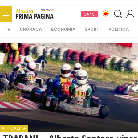
34 °C
TV
CRONACA
ECONOMIA
SPORT
POLITICA
ATTUALITÀ