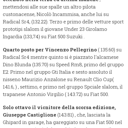
mettendosi alle sue spalle un altro pilota
custonacense, Nicolò Incammisa, anche lui su
Radical Sr4, (132.22). Terzo e primo delle vetture sport
prototipi slalom il giovane Under 23 Girolamo
Ingardia (133,74) su Fiat 500 Suzuki .
Quarto posto per Vincenzo Pellegrino
( 135.60) su
Radical Sr4 mentre quinto si è piazzato l'alcamese
Dino Blunda (135.70) su Speed Rm8, primo del gruppo
E2. Primo nel gruppo Gti Italia e sesto assoluto il
nisseno Maurizio Anzalone su Renault Clio Cup(
141.6, ) , settimo, e primo nel gruppo Spciale slalom, il
trapanese Antonio Virgilio ( 143.72) su Fiat 500.
Solo ottavo il vicnitore della scorsa edizione,
Giuseppe Castiglione
(143.81) , che, lasciata la
Ghipard in garage, ha gareggiato su una Fiat 500 nel