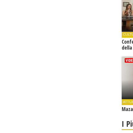
CULT
Conf
della
ATTU
Mazar
I P