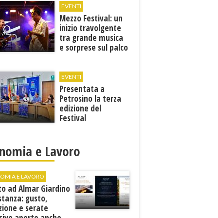
EVENTI
Mezzo Festival: un
inizio travolgente
tra grande musica
e sorprese sul palco
EVENTI
Presentata a
Petrosino la terza
edizione del
Festival
Internazione della
Canzone Italiana
"Voci dal
nomia e Lavoro
Mediterraneo"
OMIA E LAVORO
to ad Almar Giardino
stanza: gusto,
zione e serate
sive aperte anche