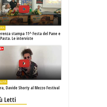
URA
erenza stampa 11^ Festa del Pane e
 Pasta. Le interviste
ALITÀ
a, Davide Shorty al Mezzo Festival
iù Letti