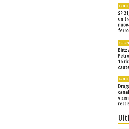
POLIT
SP 21
un tr
nuov
ferro
di Bir
CRON
Blitz
Petro
16 ri
caute
POLIT
Drag
canal
vicen
resci
Ult