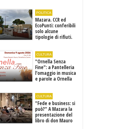
POLITICA
Mazara. CCR ed
EcoPunti: conferibili
solo alcune
tipologie di rifiuti.
Comunicati i nuovi
orari estivi
CULTURA
​"Ornella Senza
Fine": a Pantelleria
l'omaggio in musica
e parole a Ornella
Vanoni
CULTURA
"Fede e business: si
può?" A Mazara la
presentazione del
libro di don Mauro
Leonardi “Cento