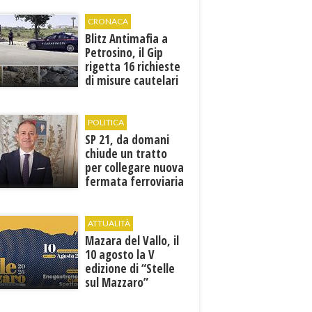
volte tanto”
CRONACA
Blitz Antimafia a
Petrosino, il Gip
rigetta 16 richieste
di misure cautelari
della Procura
POLITICA
SP 21, da domani
chiude un tratto
per collegare nuova
fermata ferroviaria
all’aeroporto di
Birgi
ATTUALITÀ
Mazara del Vallo, il
10 agosto la V
edizione di “Stelle
sul Mazzaro”