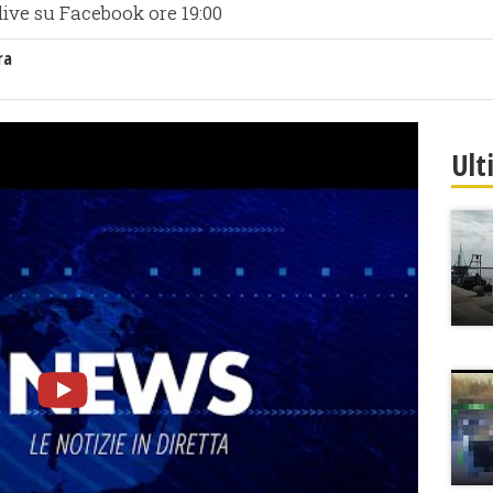
live su Facebook ore 19:00
ra
Ult