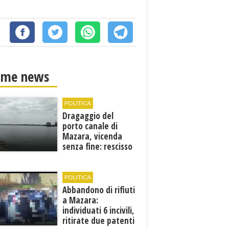
ime news
POLITICA
Dragaggio del
porto canale di
Mazara, vicenda
senza fine: rescisso
il contratto...
POLITICA
Abbandono di rifiuti
a Mazara:
individuati 6 incivili,
ritirate due patenti