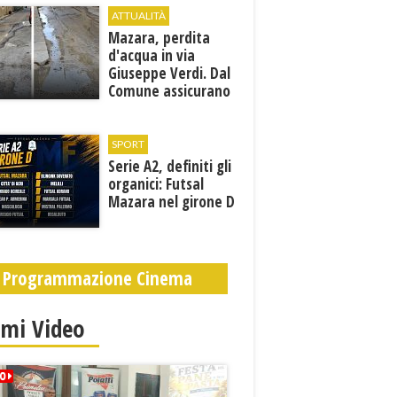
ATTUALITÀ
Mazara, perdita
d'acqua in via
Giuseppe Verdi. Dal
Comune assicurano
un sopralluogo per
individuare il
problema
SPORT
Serie A2, definiti gli
organici: Futsal
Mazara nel girone D
Programmazione Cinema
imi Video