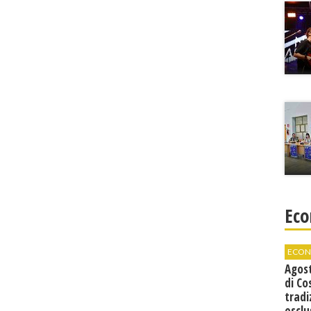
Eco
ECON
Agos
di Co
tradi
esclu