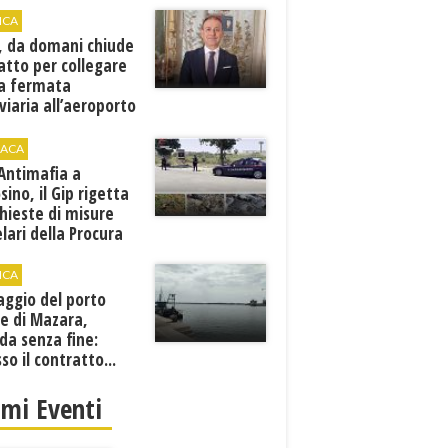
ICA
, da domani chiude
atto per collegare
a fermata
viaria all’aeroporto
gi
ACA
 Antimafia a
sino, il Gip rigetta
chieste di misure
lari della Procura
ICA
aggio del porto
e di Mazara,
da senza fine:
sso il contratto...
imi Eventi