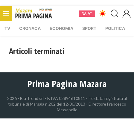
36 °C
TV
CRONACA
ECONOMIA
SPORT
POLITICA
Articoli terminati
Prima Pagina Mazara
2026 - Blu Trend srl - P. IVA 02894610811 - Testata registrata al
tribunale di Marsala n.202 del 12/06/2013 - Direttore Francesco
Mezzapelle