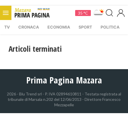
35 °C
TV
CRONACA
ECONOMIA
SPORT
POLITICA
Articoli terminati
Prima Pagina Mazara
2026 - Blu Trend srl - P. IVA 02894610811 - Testata registrata al
tribunale di Marsala n.202 del 12/06/2013 - Direttore Francesco
Mezzapelle