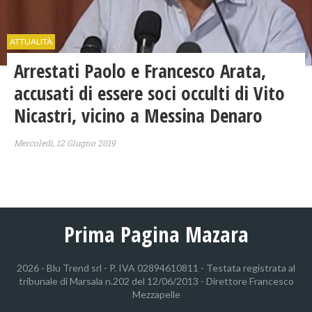
ATTUALITÀ
Arrestati Paolo e Francesco Arata,
accusati di essere soci occulti di Vito
Nicastri, vicino a Messina Denaro
Mercoledì, 12 Giugno 2019
Prima Pagina Mazara
2026 - Blu Trend srl - P. IVA 02894610811 - Testata registrata al
tribunale di Marsala n.202 del 12/06/2013 - Direttore Francesco
Mezzapelle