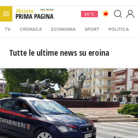
34 °C
TV
CRONACA
ECONOMIA
SPORT
POLITICA
Tutte le ultime news su eroina