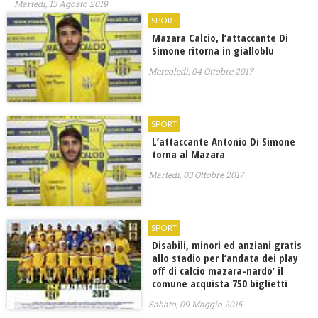
Martedì, 13 Agosto 2019
SPORT
Mazara Calcio, l’attaccante Di
Simone ritorna in gialloblu
Mercoledì, 04 Ottobre 2017
SPORT
L’attaccante Antonio Di Simone
torna al Mazara
Martedì, 03 Ottobre 2017
SPORT
Disabili, minori ed anziani gratis
allo stadio per l’andata dei play
off di calcio mazara-nardo’ il
comune acquista 750 biglietti
Sabato, 09 Maggio 2015