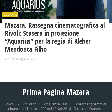
CULTURA
Mazara, Rassegna cinematografica al
Rivoli: Stasera in proiezione
“Aquarius” per la regia di Kleber
Mendonca Filho
Lunedì, 03 Aprile 2017
Prima Pagina Mazara
2026 - Blu Trend srl - P. IVA 02894610811 - Testata registrata al
tribunale di Marsala n.202 del 12/06/2013 - Direttore Francesco