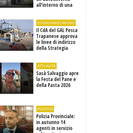
all'interno di una
cantina. E' in gravi
condizioni al "Villa
Sofia"
ECONOMIA E LAVORO
Il CdA del GAL Pesca
Trapanese approva
le linee di indirizzo
della Strategia
territoriale di
sviluppo
ATTUALITÀ
Sasà Salvaggio apre
la Festa del Pane e
della Pasta 2026
POLITICA
Polizia Provinciale:
in autunno 14
agenti in servizio