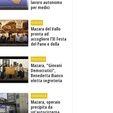
lavoro autonomo
per medici
specialisti in 12
discipline
EVENTI
Mazara del Vallo
pronta ad
accogliere l'XI Festa
del Pane e della
Pasta
POLITICA
Mazara, "Giovani
Democratici",
Benedetta Bianco
eletta segreteria
cittadina
CRONACA
Mazara, operaio
precipita da
un'autocisterna