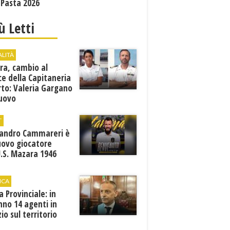
 Pasta 2026
iù Letti
ALITÀ
ra, cambio al
ce della Capitaneria
rto: Valeria Gargano
nuovo
comandante
T
sandro Cammareri è
uovo giocatore
U.S. Mazara 1946
ICA
ia Provinciale: in
no 14 agenti in
zio sul territorio