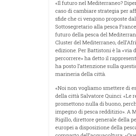
«Il futuro nel Mediterraneo? Dipe
caso di cambiare strategia per af
sfide che ci vengono proposte dal
Sottosegretario alla pesca Frances
futuro della pesca del Mediterran
Cluster del Mediterraneo, dell’Af
edizione. Per Battistoni è la «via 
percorrere» ha detto il rappresent
ha posto l’attenzione sulla quest
marineria della città.
«Noi non vogliamo smettere di ess
della città Salvatore Quinci: «Le
promettono nulla di buono, perché 
impegno di pesca redditizio». A 
Rigillo, direttore generale della 
europei a disposizione della pes
comparto dell’acquacoltura: «Que