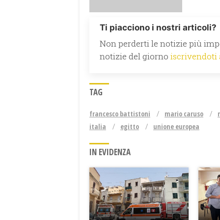
Ti piacciono i nostri articoli?
Non perderti le notizie più impo
notizie del giorno
iscrivendoti
TAG
francesco battistoni
mario caruso
italia
egitto
unione europea
IN EVIDENZA