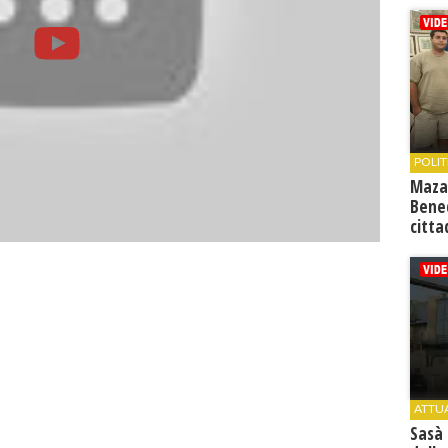
POLIT
Maza
Bene
citta
ATTU
Sasà 