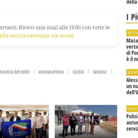
della
I P
rtanti. Ricevi una mail alle 19.00 con tutte le
ATTU
 alla nostra rassegna via email.
Maza
verti
di Po
è il 
vice
mazara del vallo
acquacoltura
sicilia
spagna
SPOR
Ales
un n
dell'
POLIT
Poliz
autun
servi