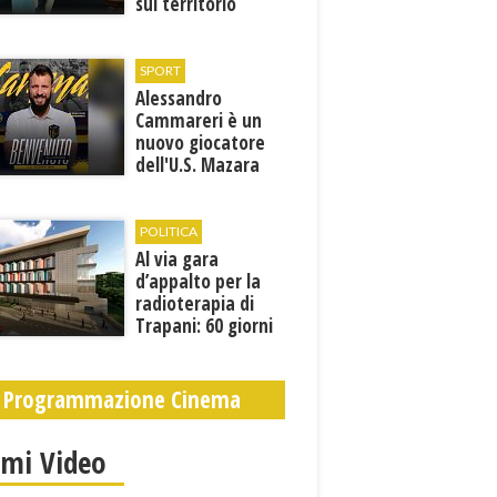
sul territorio
SPORT
Alessandro
Cammareri è un
nuovo giocatore
dell'U.S. Mazara
1946
POLITICA
Al via gara
d’appalto per la
radioterapia di
Trapani: 60 giorni
per presentare le
offerte
Programmazione Cinema
imi Video