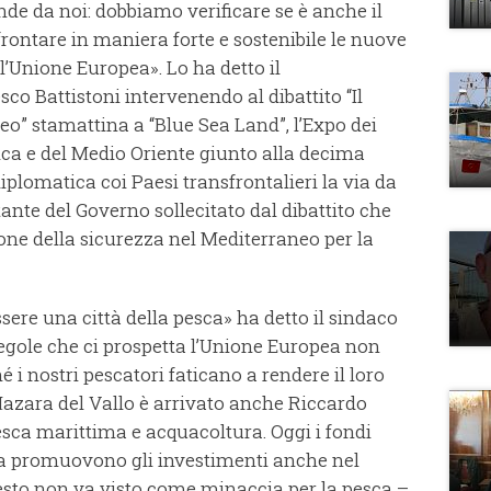
nde da noi: dobbiamo verificare se è anche il
frontare in maniera forte e sostenibile le nuove
l’Unione Europea». Lo ha detto il
co Battistoni intervenendo al dibattito “Il
eo” stamattina a “Blue Sea Land”, l’Expo dei
rica e del Medio Oriente giunto alla decima
diplomatica coi Paesi transfrontalieri la via da
ante del Governo sollecitato dal dibattito che
ione della sicurezza nel Mediterraneo per la
ere una città della pesca» ha detto il sindaco
 regole che ci prospetta l’Unione Europea non
i nostri pescatori faticano a rendere il loro
Mazara del Vallo è arrivato anche Riccardo
pesca marittima e acquacoltura. Oggi i fondi
ca promuovono gli investimenti anche nel
sto non va visto come minaccia per la pesca –