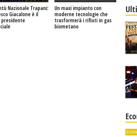
Ult
ntù Nazionale Trapani:
Un maxi impianto con
sco Giacalone è il
moderne tecnologie che
 presidente
trasformerà i rifiuti in gas
ciale
biometano
Eco
ECON