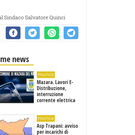
 al Sindaco Salvatore Quinci
ime news
POLITICA
Mazara. Lavori E-
Distribuzione,
interruzione
corrente elettrica
ai pozzi di San
Miceli
POLITICA
Asp Trapani: avviso
per incarichi di