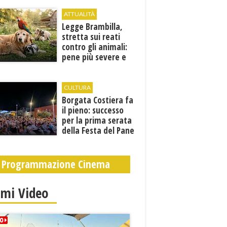
ATTUALITÀ
Legge Brambilla,
stretta sui reati
contro gli animali:
pene più severe e
nuove tutele
CULTURA
​Borgata Costiera fa
il pieno: successo
per la prima serata
della Festa del Pane
e della Pasta
Programmazione Cinema
imi Video