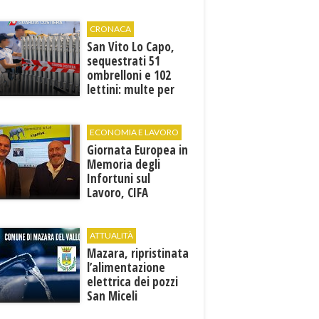
“La memoria di
Marcinelle parla al
presente”
CRONACA
San Vito Lo Capo,
sequestrati 51
ombrelloni e 102
lettini: multe per
6.160 euro
ECONOMIA E LAVORO
Giornata Europea in
Memoria degli
Infortuni sul
Lavoro, CIFA
Trapani: “La
memoria deve
tradursi in
ATTUALITÀ
prevenzione”
Mazara, ripristinata
l’alimentazione
elettrica dei pozzi
San Miceli