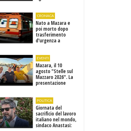
CRONACA
Nato a Mazara e
poi morto dopo
trasferimento
d'urgenza a
Trapani. Indaga la
Procura
EVENTI
Mazara, il 10
agosto "Stelle sul
Mazzaro 2026". La
presentazione
dell'evento
POLITICA
Giornata del
sacrificio del lavoro
italiano nel mondo,
sindaco Anastasi: