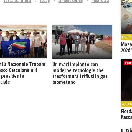
tassa sui rifiuti
tosap
simone corleo
mistretta
EVEN
Mazar
2026"
ntù Nazionale Trapani:
Un maxi impianto con
sco Giacalone è il
moderne tecnologie che
 presidente
trasformerà i rifiuti in gas
ciale
biometano
ATTU
Fiord
Past
I P