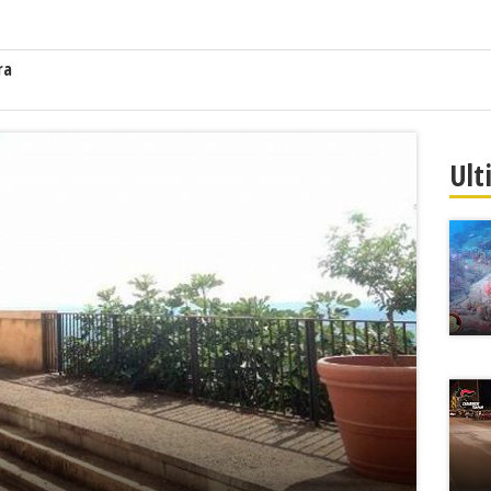
ra
Ult