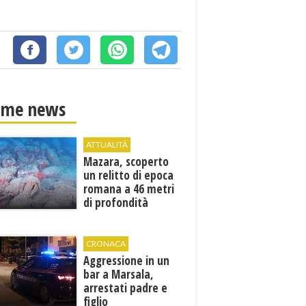
ime news
ATTUALITÀ
Mazara, scoperto
un relitto di epoca
romana a 46 metri
di profondità
CRONACA
Aggressione in un
bar a Marsala,
arrestati padre e
figlio