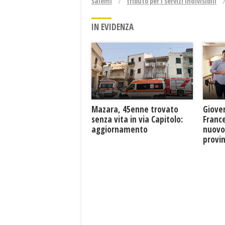
salemi
tributo per i servizi indivisibili
IN EVIDENZA
Mazara, 45enne trovato
Giove
senza vita in via Capitolo:
France
aggiornamento
nuovo
provin