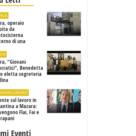
ACA
ra, operaio
pita da
utocisterna
nterno di una
na. E' in gravi
zioni al "Villa Sofia"
ICA
ra, "Giovani
cratici", Benedetta
o eletta segreteria
dina
OMIA E LAVORO
ente sul lavoro in
cantina a Mazara:
vengono Flai, Fai e
Trapani
imi Eventi