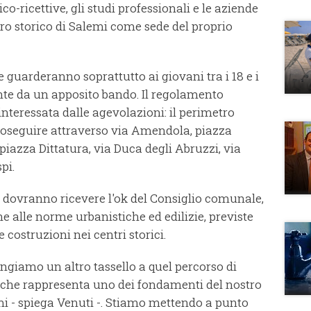
ico-ricettive, gli studi professionali e le aziende
tro storico di Salemi come sede del proprio
he guarderanno soprattutto ai giovani tra i 18 e i
te da un apposito bando. Il regolamento
 interessata dalle agevolazioni: il perimetro
proseguire attraverso via Amendola, piazza
piazza Dittatura, via Duca degli Abruzzi, via
pi.
e dovranno ricevere l'ok del Consiglio comunale,
 alle norme urbanistiche ed edilizie, previste
 costruzioni nei centri storici.
iungiamo un altro tassello a quel percorso di
o che rappresenta uno dei fondamenti del nostro
 - spiega Venuti -. Stiamo mettendo a punto