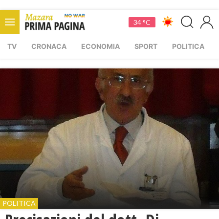
34 °C
TV
CRONACA
ECONOMIA
SPORT
POLITICA
POLITICA