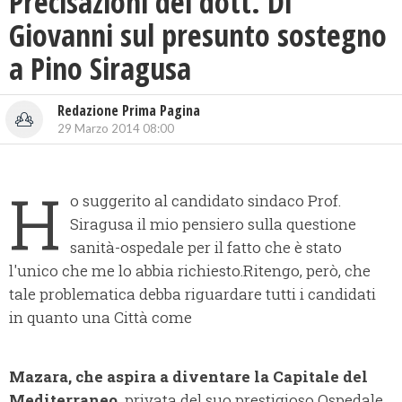
Precisazioni del dott. Di
Giovanni sul presunto sostegno
a Pino Siragusa
Redazione Prima Pagina
29 Marzo 2014 08:00
H
o suggerito al candidato sindaco Prof.
Siragusa il mio pensiero sulla questione
sanità-ospedale per il fatto che è stato
l'unico che me lo abbia richiesto.R
itengo, però, che
tale problematica debba riguardare tutti i candidati
in quanto una Città come
Mazara, che aspira a
diventare la Capitale del
Mediterraneo,
privata del suo prestigioso Ospedale