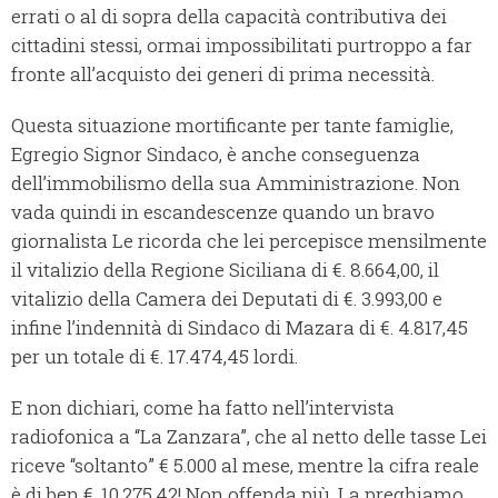
errati o al di sopra della capacità contributiva dei
cittadini stessi, ormai impossibilitati purtroppo a far
fronte all’acquisto dei generi di prima necessità.
Questa situazione mortificante per tante famiglie,
Egregio Signor Sindaco, è anche conseguenza
dell’immobilismo della sua Amministrazione.
Non
vada quindi in escandescenze quando un bravo
giornalista Le ricorda che lei percepisce mensilmente
il vitalizio della Regione Siciliana di €. 8.664,00, il
vitalizio della Camera dei Deputati di €. 3.993,00 e
infine l’indennità di Sindaco di Mazara di €. 4.817,45
per un totale di €. 17.474,45 lordi.
E non dichiari, come ha fatto nell’intervista
radiofonica a “La Zanzara”, che al netto delle tasse Lei
riceve “soltanto” € 5.000 al mese, mentre la cifra reale
è di ben €. 10.275,42!
Non offenda più, La preghiamo,