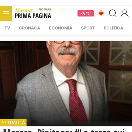
35 °C
TV
CRONACA
ECONOMIA
SPORT
POLITICA
ATTUALITÀ