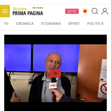
37 °C
TV
CRONACA
ECONOMIA
SPORT
POLITICA