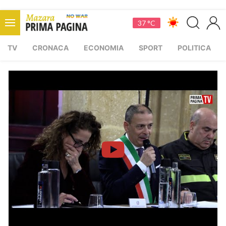
37 °C
TV
CRONACA
ECONOMIA
SPORT
POLITICA