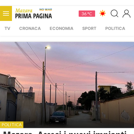
36 °C
TV
CRONACA
ECONOMIA
SPORT
POLITICA
POLITICA