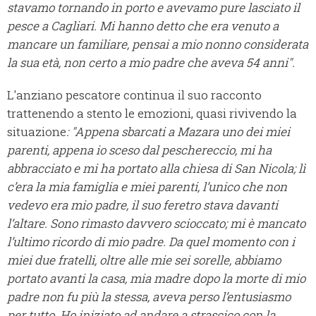
stavamo tornando in porto e avevamo pure lasciato il
pesce a Cagliari. Mi hanno detto che era venuto a
mancare un familiare, pensai a mio nonno considerata
la sua età, non certo a mio padre che aveva 54 anni".
L'anziano pescatore continua il suo racconto
trattenendo a stento le emozioni, quasi rivivendo la
situazione
: "Appena sbarcati a Mazara uno dei miei
parenti, appena io sceso dal peschereccio, mi ha
abbracciato e mi ha portato alla chiesa di San Nicola; lì
c’era la mia famiglia e miei parenti, l’unico che non
vedevo era mio padre, il suo feretro stava davanti
l’altare. Sono rimasto davvero scioccato; mi è mancato
l’ultimo ricordo di mio padre. Da quel momento con i
miei due fratelli, oltre alle mie sei sorelle, abbiamo
portato avanti la casa, mia madre dopo la morte di mio
padre non fu più la stessa, aveva perso l’entusiasmo
per tutto. Ho iniziato ad andare a strascico con la