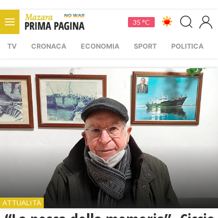
35 °C
TV
CRONACA
ECONOMIA
SPORT
POLITICA
ATTUALITÀ