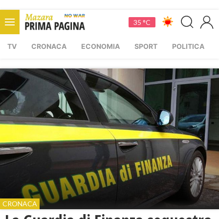
35 °C
TV
CRONACA
ECONOMIA
SPORT
POLITICA
CRONACA