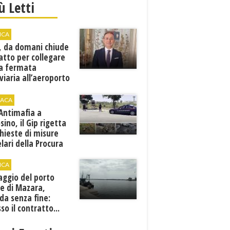
iù Letti
ICA
, da domani chiude
atto per collegare
a fermata
viaria all’aeroporto
gi
ACA
 Antimafia a
sino, il Gip rigetta
chieste di misure
lari della Procura
ICA
aggio del porto
e di Mazara,
da senza fine:
sso il contratto...