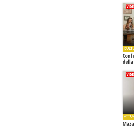
CULT
Conf
della
ATTU
Mazar