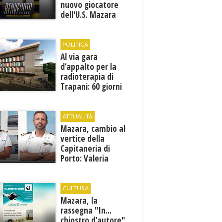
nuovo giocatore
dell'U.S. Mazara
1946
POLITICA
Al via gara
d’appalto per la
radioterapia di
Trapani: 60 giorni
per presentare le
offerte
ATTUALITÀ
Mazara, cambio al
vertice della
Capitaneria di
Porto: Valeria
Gargano è il nuovo
vicecomandante
CULTURA
Mazara, la
rassegna "In...
chiostro d’autore"