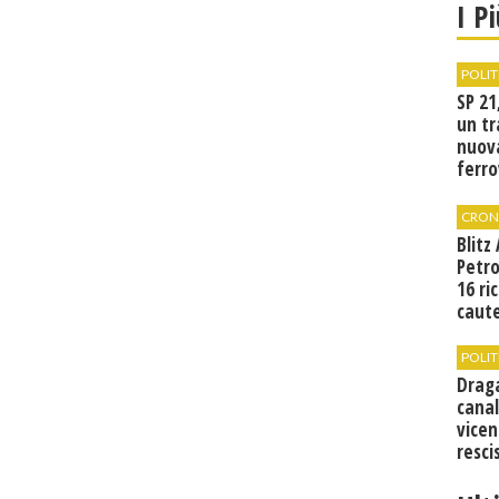
I P
POLIT
SP 21
un tr
nuov
ferro
di Bir
CRON
Blitz
Petro
16 ri
caute
POLIT
Drag
canal
vicen
resci