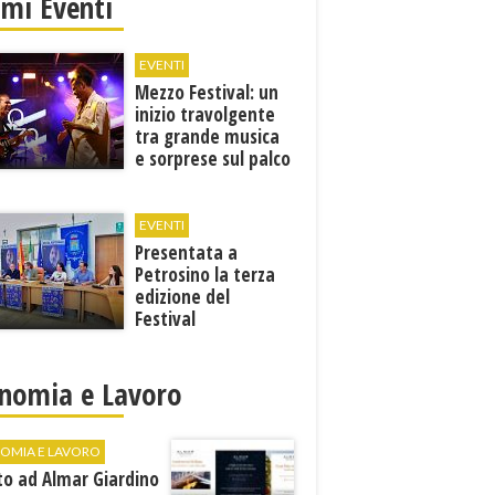
imi Eventi
EVENTI
Mezzo Festival: un
inizio travolgente
tra grande musica
e sorprese sul palco
EVENTI
Presentata a
Petrosino la terza
edizione del
Festival
Internazione della
Canzone Italiana
"Voci dal
nomia e Lavoro
Mediterraneo"
OMIA E LAVORO
to ad Almar Giardino