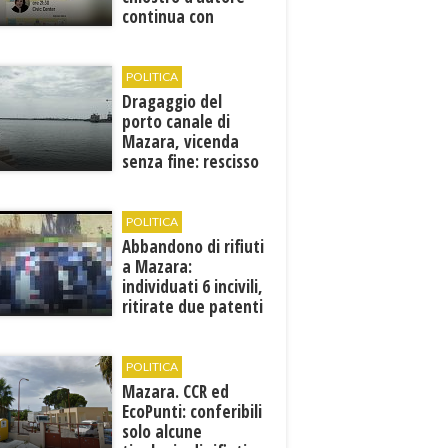
continua con
Francesca Maccani
POLITICA
Dragaggio del
porto canale di
Mazara, vicenda
senza fine: rescisso
il contratto...
POLITICA
Abbandono di rifiuti
a Mazara:
individuati 6 incivili,
ritirate due patenti
POLITICA
Mazara. CCR ed
EcoPunti: conferibili
solo alcune