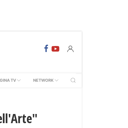
GINA TV
NETWORK
ll'Arte"