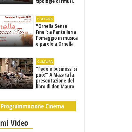
tipologie di rifiuti.
Comunicati i nuovi
orari estivi
CULTURA
​"Ornella Senza
Fine": a Pantelleria
l'omaggio in musica
e parole a Ornella
Vanoni
CULTURA
"Fede e business: si
può?" A Mazara la
presentazione del
libro di don Mauro
Leonardi “Cento
volte tanto”
Programmazione Cinema
imi Video