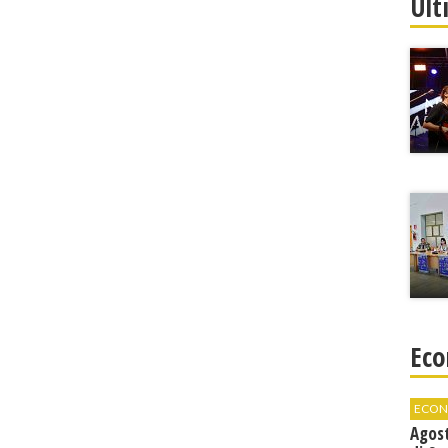
Ult
Eco
ECON
Agos