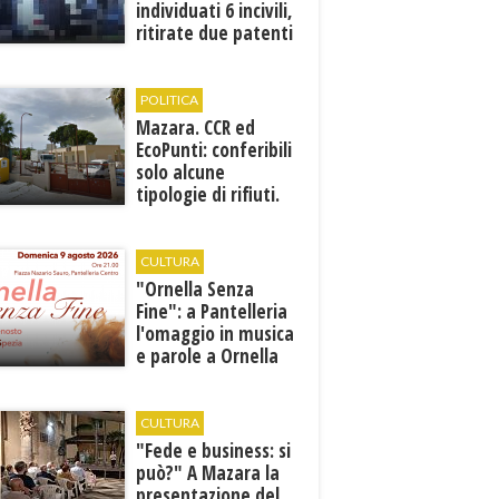
individuati 6 incivili,
ritirate due patenti
POLITICA
Mazara. CCR ed
EcoPunti: conferibili
solo alcune
tipologie di rifiuti.
Comunicati i nuovi
orari estivi
CULTURA
​"Ornella Senza
Fine": a Pantelleria
l'omaggio in musica
e parole a Ornella
Vanoni
CULTURA
"Fede e business: si
può?" A Mazara la
presentazione del