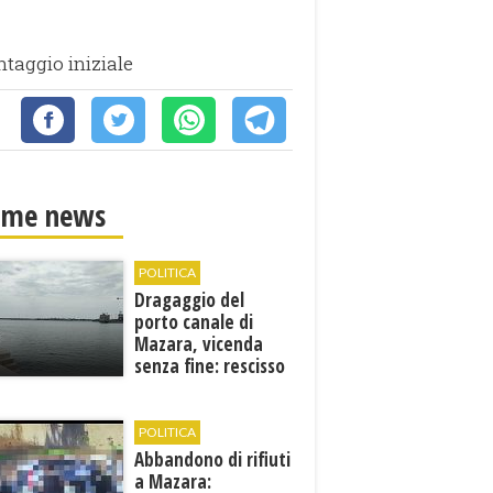
ntaggio iniziale
ime news
POLITICA
Dragaggio del
porto canale di
Mazara, vicenda
senza fine: rescisso
il contratto...
POLITICA
Abbandono di rifiuti
a Mazara: