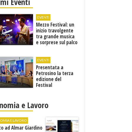
imi Eventi
EVENTI
Mezzo Festival: un
inizio travolgente
tra grande musica
e sorprese sul palco
EVENTI
Presentata a
Petrosino la terza
edizione del
Festival
Internazione della
Canzone Italiana
"Voci dal
nomia e Lavoro
Mediterraneo"
OMIA E LAVORO
to ad Almar Giardino