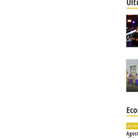
Ult
Eco
ECON
Agos