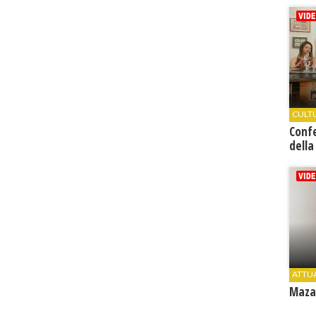
CULT
Conf
della
ATTU
Mazar