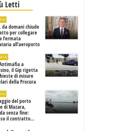
iù Letti
ICA
, da domani chiude
atto per collegare
a fermata
viaria all’aeroporto
gi
ACA
 Antimafia a
sino, il Gip rigetta
chieste di misure
lari della Procura
ICA
aggio del porto
e di Mazara,
da senza fine:
sso il contratto...