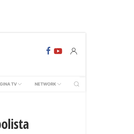
GINA TV
NETWORK
olista