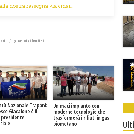
 alla nostra rassegna via email.
ari
gianluigi lentini
ntù Nazionale Trapani:
Un maxi impianto con
sco Giacalone è il
moderne tecnologie che
 presidente
trasformerà i rifiuti in gas
Ult
ciale
biometano