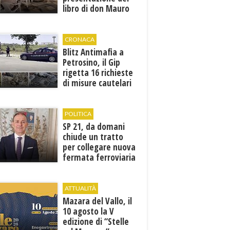
libro di don Mauro
Leonardi “Cento
volte tanto”
CRONACA
Blitz Antimafia a
Petrosino, il Gip
rigetta 16 richieste
di misure cautelari
della Procura
POLITICA
SP 21, da domani
chiude un tratto
per collegare nuova
fermata ferroviaria
all’aeroporto di
Birgi
ATTUALITÀ
Mazara del Vallo, il
10 agosto la V
edizione di “Stelle