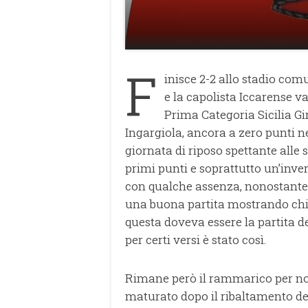
F
inisce 2-2 allo stadio comu
e la capolista Iccarense v
Prima Categoria Sicilia G
Ingargiola, ancora a zero punti n
giornata di riposo spettante alle
primi punti e soprattutto un’inver
con qualche assenza, nonostante d
una buona partita mostrando chiar
questa doveva essere la partita d
per certi versi è stato così.
Rimane però il rammarico per non 
maturato dopo il ribaltamento del 