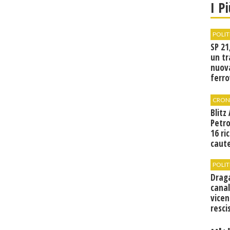
I P
POLIT
SP 21
un tr
nuov
ferro
di Bir
CRON
Blitz
Petro
16 ri
caute
POLIT
Drag
canal
vicen
resci