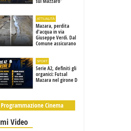
sul Mazzaro”
ATTUALITÀ
Mazara, perdita
d'acqua in via
Giuseppe Verdi. Dal
Comune assicurano
un sopralluogo per
individuare il
problema
SPORT
Serie A2, definiti gli
organici: Futsal
Mazara nel girone D
Programmazione Cinema
imi Video