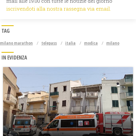
mail alle 19.00 con tutte le notizie del giorno
iscrivendoti alla nostra rassegna via email.
TAG
milano marathon
telepass
italia
modica
milano
IN EVIDENZA