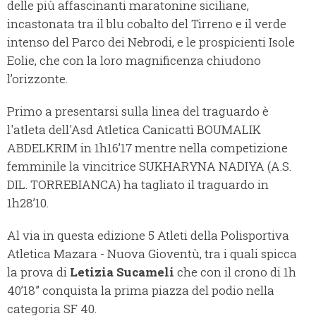
delle più affascinanti maratonine siciliane,
incastonata tra il blu cobalto del Tirreno e il verde
intenso del Parco dei Nebrodi, e le prospicienti Isole
Eolie, che con la loro magnificenza chiudono
l’orizzonte.
Primo a presentarsi sulla linea del traguardo è
l'atleta dell'Asd Atletica Canicattì BOUMALIK
ABDELKRIM in 1h16’17 mentre nella competizione
femminile la vincitrice SUKHARYNA NADIYA (A.S.
DIL. TORREBIANCA) ha tagliato il traguardo in
1h28’10.
Al via in questa edizione 5 Atleti della Polisportiva
Atletica Mazara - Nuova Gioventù, tra i quali spicca
la prova di
Letizia Sucameli
che con il crono di 1h
40’18” conquista la prima piazza del podio nella
categoria SF 40.