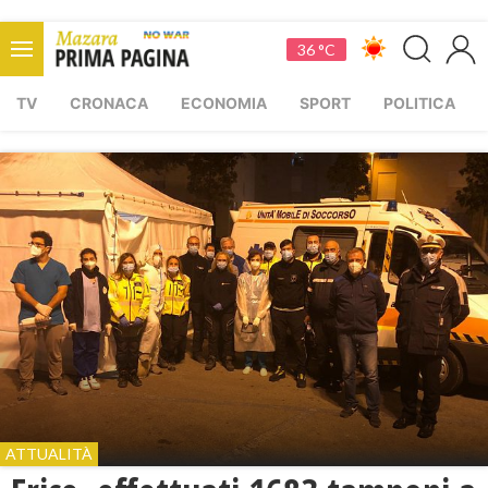
36 °C
TV
CRONACA
ECONOMIA
SPORT
POLITICA
ATTUALITÀ