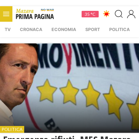
35 °C
TV
CRONACA
ECONOMIA
SPORT
POLITICA
POLITICA