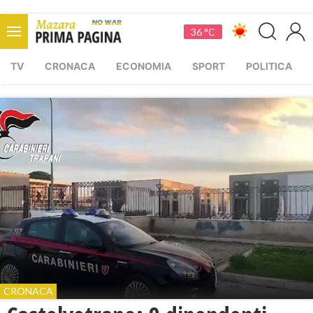
36 °C
TV
CRONACA
ECONOMIA
SPORT
POLITICA
CRONACA