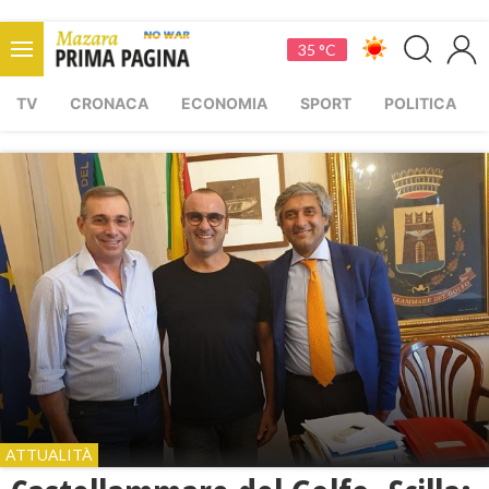
35 °C
TV
CRONACA
ECONOMIA
SPORT
POLITICA
ATTUALITÀ