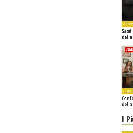
ATTU
Sasà 
della
CULT
Conf
della
I P