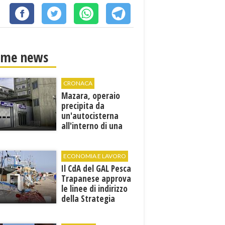
ime news
CRONACA
Mazara, operaio
precipita da
un'autocisterna
all'interno di una
cantina. E' in gravi
condizioni al "Villa
Sofia"
ECONOMIA E LAVORO
Il CdA del GAL Pesca
Trapanese approva
le linee di indirizzo
della Strategia
territoriale di
sviluppo