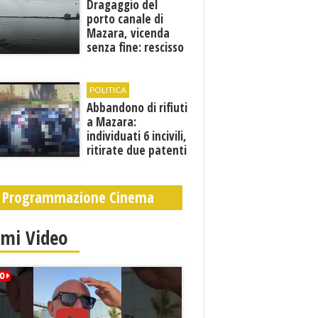
Dragaggio del
porto canale di
Mazara, vicenda
senza fine: rescisso
il contratto...
POLITICA
Abbandono di rifiuti
a Mazara:
individuati 6 incivili,
ritirate due patenti
Programmazione Cinema
imi Video