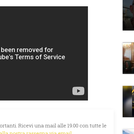
rtanti. Ricevi una mail alle 19.00 con tutte le
 alla nostra rassegna via email.