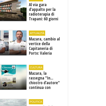
Al via gara
d’appalto per la
radioterapia di
Trapani: 60 giorni
per presentare le
offerte
ATTUALITÀ
Mazara, cambio al
vertice della
Capitaneria di
Porto: Valeria
Gargano è il nuovo
vicecomandante
CULTURA
Mazara, la
rassegna "In...
chiostro d’autore"
continua con
Francesca Maccani
POLITICA