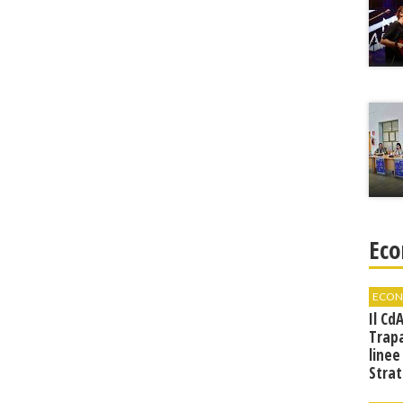
Eco
ECON
Il Cd
Trap
linee
Strat
svilu