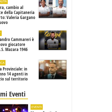
ALITÀ
ra, cambio al
ce della Capitaneria
rto: Valeria Gargano
nuovo
comandante
T
sandro Cammareri è
uovo giocatore
U.S. Mazara 1946
ICA
ia Provinciale: in
no 14 agenti in
zio sul territorio
imi Eventi
EVENTI