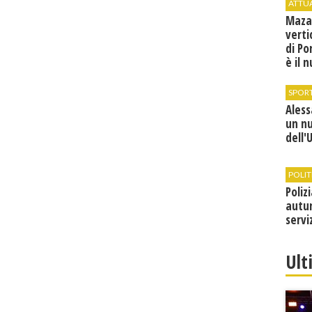
ATTU
Maza
verti
di Po
è il 
vice
SPOR
Ales
un n
dell'
POLIT
Poliz
autun
servi
Ult