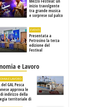
Mezzo Festival: un
inizio travolgente
tra grande musica
e sorprese sul palco
EVENTI
Presentata a
Petrosino la terza
edizione del
Festival
Internazione della
Canzone Italiana
"Voci dal
nomia e Lavoro
Mediterraneo"
OMIA E LAVORO
A del GAL Pesca
anese approva le
 di indirizzo della
egia territoriale di
ppo