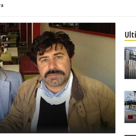
ra
Ult