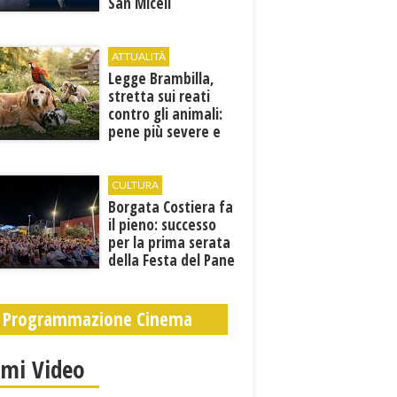
San Miceli
ATTUALITÀ
Legge Brambilla,
stretta sui reati
contro gli animali:
pene più severe e
nuove tutele
CULTURA
​Borgata Costiera fa
il pieno: successo
per la prima serata
della Festa del Pane
e della Pasta
Programmazione Cinema
imi Video