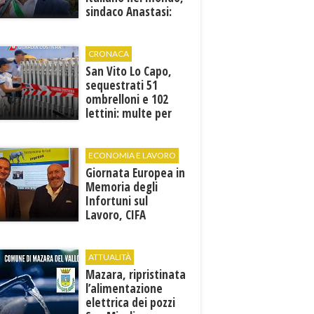
sindaco Anastasi:
“La memoria di
Marcinelle parla al
presente”
CRONACA
San Vito Lo Capo,
sequestrati 51
ombrelloni e 102
lettini: multe per
6.160 euro
ECONOMIA E LAVORO
Giornata Europea in
Memoria degli
Infortuni sul
Lavoro, CIFA
Trapani: “La
memoria deve
tradursi in
ATTUALITÀ
prevenzione”
Mazara, ripristinata
l’alimentazione
elettrica dei pozzi