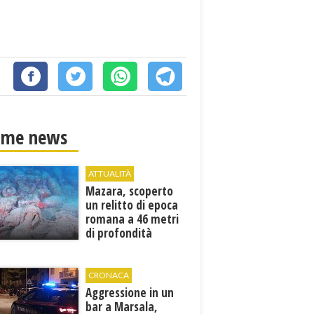
ime news
ATTUALITÀ
Mazara, scoperto
un relitto di epoca
romana a 46 metri
di profondità
CRONACA
Aggressione in un
bar a Marsala,