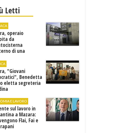
iù Letti
ACA
ra, operaio
pita da
utocisterna
nterno di una
na. E' in gravi
zioni al "Villa Sofia"
ICA
ra, "Giovani
cratici", Benedetta
o eletta segreteria
dina
OMIA E LAVORO
ente sul lavoro in
cantina a Mazara:
vengono Flai, Fai e
Trapani