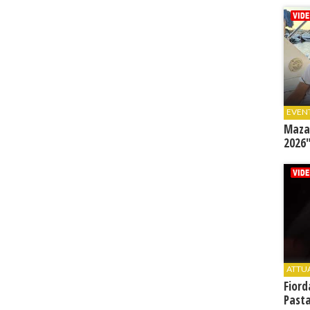
EVEN
Mazar
2026"
ATTU
Fiord
Past