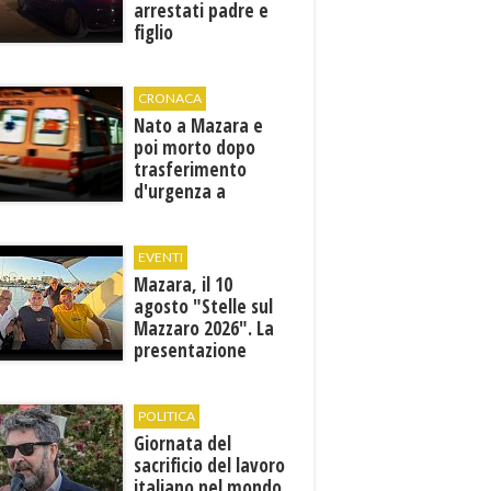
arrestati padre e
figlio
CRONACA
Nato a Mazara e
poi morto dopo
trasferimento
d'urgenza a
Trapani. Indaga la
Procura
EVENTI
Mazara, il 10
agosto "Stelle sul
Mazzaro 2026". La
presentazione
dell'evento
POLITICA
Giornata del
sacrificio del lavoro
italiano nel mondo,