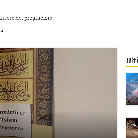
arriere del pregiudizio
ra
Ult