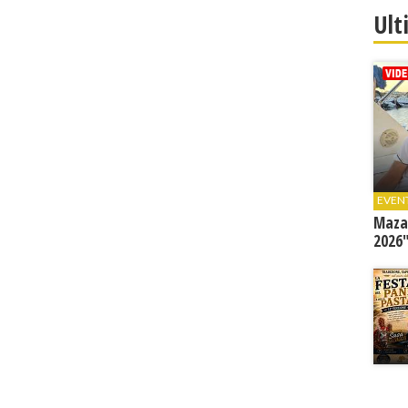
Ult
EVEN
Mazar
2026"