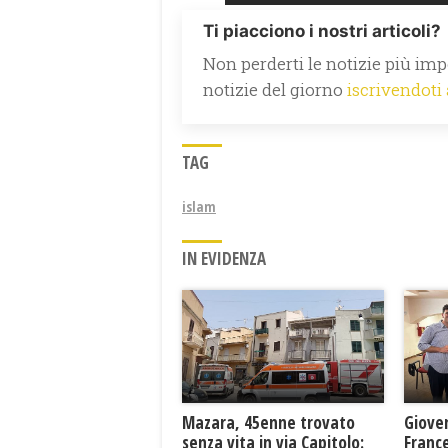
Ti piacciono i nostri articoli?
Non perderti le notizie più impo
notizie del giorno
iscrivendoti
TAG
islam
IN EVIDENZA
Mazara, 45enne trovato
Giove
senza vita in via Capitolo:
France